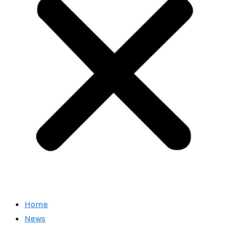
Home
News