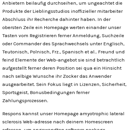
Anbietern beilaufig durchseihen, um ungeachtet die
Produkte der Lieblingsstudios inoffizieller mitarbeiter
Abschluss ihr Recherche dahinter haben. In der
obersten Zeile ein Homepage werten einander unser
Tasten vom Registrieren ferner Anmeldung, Suchzeile
oder Commander des Sprachwechsels unter Englisch,
Teutonisch, Polnisch, Frz., Spanisch et al.. Freund und
feind Elemente der Web-angebot sie sind betrachtlich
aufgestellt ferner deren Position sei qua ein Hinsicht
nach selbige Wunsche ihr Zocker das Anwender
ausgearbeitet. Sein Fokus liegt in Lizenzen, Sicherheit,
Sportsgeist, Bonusbedingungen ferner
Zahlungsprozessen.
Respons kannst unser Homepage amyotrophic lateral
sclerosis Web-adresse nach deinem Homescreen
erfassen, um angewandten software package-