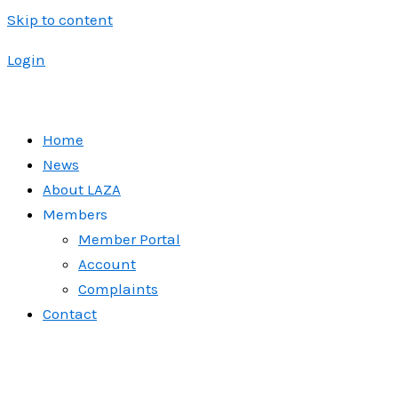
Skip to content
Login
Home
News
About LAZA
Members
Member Portal
Account
Complaints
Contact