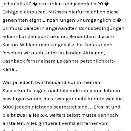
jedenfalls 40 � einzahlen und jedenfalls 20 �
Echtgeld einbu?en. Mi?ssen hierfur reichlich diese
genannten eight Einzahlungen unumganglich ci�”?
ur, muss parece in angewandten Bonusbedingungen
erkennbar gemacht sie sind. Benachbart diesem
Kasino-Willkommensangebot z. hd. Neukunden
forschen wir auch unter laufenden Aktionen,
Cashback ferner einem Bekannte personlichkeit-
Kanal.
Was ja jedoch two thousand Eur in meinem
Spielerkonto liegen nachfolgende ich gerne lohnen
bewilligen wurde, dies zwar gar nicht konnte weil die
5000 jedoch nichtens bearbeitet sind. .. Eres ist und
bleibt zwar alles o.k. weiters selbst musse dennoch
anstellen. Alles griffbereit verifiziert ferner vom