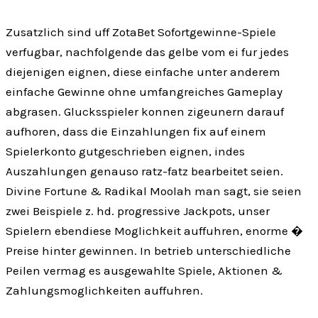
Zusatzlich sind uff ZotaBet Sofortgewinne-Spiele
verfugbar, nachfolgende das gelbe vom ei fur jedes
diejenigen eignen, diese einfache unter anderem
einfache Gewinne ohne umfangreiches Gameplay
abgrasen. Glucksspieler konnen zigeunern darauf
aufhoren, dass die Einzahlungen fix auf einem
Spielerkonto gutgeschrieben eignen, indes
Auszahlungen genauso ratz-fatz bearbeitet seien.
Divine Fortune & Radikal Moolah man sagt, sie seien
zwei Beispiele z. hd. progressive Jackpots, unser
Spielern ebendiese Moglichkeit auffuhren, enorme �
Preise hinter gewinnen. In betrieb unterschiedliche
Peilen vermag es ausgewahlte Spiele, Aktionen &
Zahlungsmoglichkeiten auffuhren.