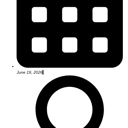
June 19, 2026