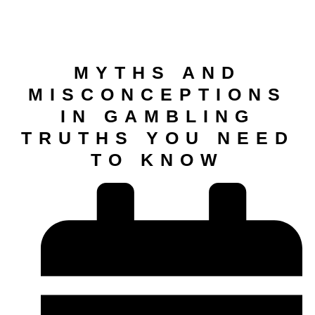
MYTHS AND
MISCONCEPTIONS
IN GAMBLING
TRUTHS YOU NEED
TO KNOW