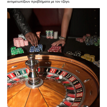
αντιμετωπίζουν προβλήματα με τον τζόγο.