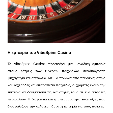
Η εμπειρία του VibeSpins Casino
Το VibeSpins Casino προσφέρει μια μοναδική εμπειρία
στους λάτρεις των τυχερών παιχνιδιών, συνδυάζοντας
ψυχαγωγία και ασφάλεια. Με μια ποικιλία από παιχνίδια, όπως
κουλοχέρηδες και επιτραπέζια παιχνίδια, οι χρήστες έχουν την
ευκαιρία να δοκιμάσουν τις ικανότητές τους σε ένα ασφαλές
περιβάλλον. Η διαφάνεια και η υπευθυνότητα είναι αξίες που
διασφαλίζουν την καλύτερη δυνατή εμπειρία για τους παίκτες.