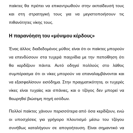
παίκτες θα πρέπει να επικεντρωθούν στην εκπαίδευσή τους
και στη στρατηγική τους για να μεγιστοποιήσουν τις
πιθανότητες νίκης τους.
Η παρανόηση του «μόνιμου κέρδους»
Ένας άλλος διαδεδομένος μύθος είναι ότι οι παίκτες μπορούν
να επενδύσουν στα τυχερά παιχνίδια με την πεποίθηση ότι
θα κερδίζουν πάντα. Αυτό οδηγεί πολλούς στο λάθος
συμπέρασμα ότι οι νίκες μπορούν να επαναλαμβάνονται και
να εξασφαλίσουν εισόδημα. Στην πραγματικότητα, οι τυχερές
νίκες είναι τυχαίες και σπάνιες, και ο τζόγος δεν μπορεί να
θεωρηθεί βιώσιμη πηγή εσόδων.
Πολλοί παίκτες χάνουν περισσότερα από όσα κερδίζουν, ενώ
οι υποσχέσεις για γρήγορο πλουτισμό μέσω του τζόγου
συνήθως καταλήγουν σε απογοήτευση. Είναι σημαντικό να