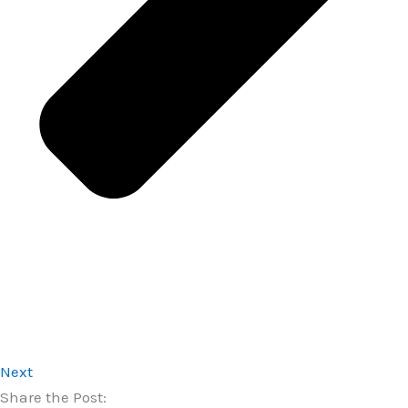
Next
Share the Post: