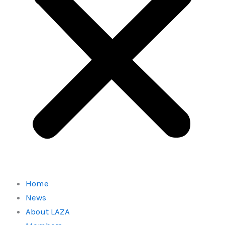
Home
News
About LAZA