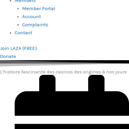
Members
Member Portal
Account
Complaints
Contact
Join LAZA (FREE)
Donate
L'histoire fascinante des casinos des origines à nos jours