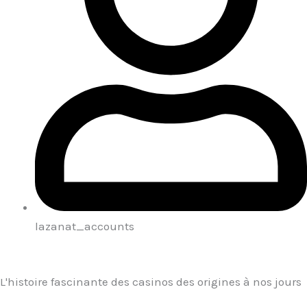
lazanat_accounts
L'histoire fascinante des casinos des origines à nos jours