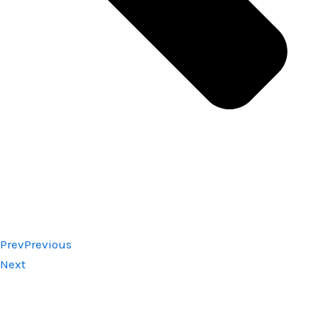
Prev
Previous
Next