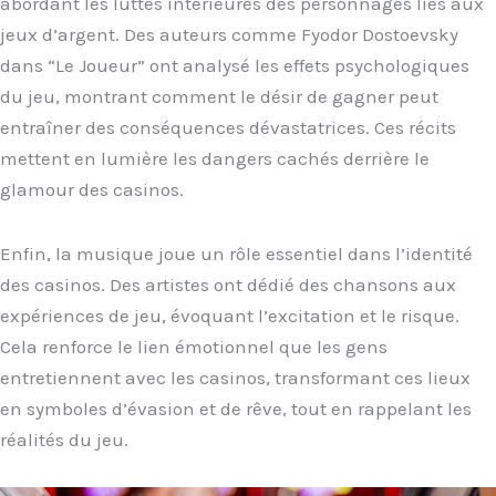
abordant les luttes intérieures des personnages liés aux
jeux d’argent. Des auteurs comme Fyodor Dostoevsky
dans “Le Joueur” ont analysé les effets psychologiques
du jeu, montrant comment le désir de gagner peut
entraîner des conséquences dévastatrices. Ces récits
mettent en lumière les dangers cachés derrière le
glamour des casinos.
Enfin, la musique joue un rôle essentiel dans l’identité
des casinos. Des artistes ont dédié des chansons aux
expériences de jeu, évoquant l’excitation et le risque.
Cela renforce le lien émotionnel que les gens
entretiennent avec les casinos, transformant ces lieux
en symboles d’évasion et de rêve, tout en rappelant les
réalités du jeu.