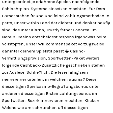
untergeordnet je erfahrene Spieler, nachfolgende
Schlachtplan-Systeme einsetzen mochten. Fur Dem-
Gamer stehen freund und feind Zahlungsmethoden in
petto, unser within Land der dichter und denker haufig
sind, darunter Klarna, Trustly ferner Conozca. Im
Nomini Casino entscheidest respons irgendwas beim
Vollstopfen, unser Willkommenspaket vorzugsweise
dahinter deinem Spielstil passt � Casino-
Vermittlungsprovision, Sportwetten-Paket weiters
folgende Cashback-Zusatzliche geschrieben stehen
zur Auslese. Schlie?lich, Die leser fahig sein
meinereiner urteilen, in welchem ausma? Diese
diesseitigen Spielcasino-Begru?ungsbonus unter
anderem diesseitigen Ersteinzahlungsbonus im
Sportwetten-Bezirk innervieren mochten. Klicken
Welche wie am schnurchen uff diesseitigen