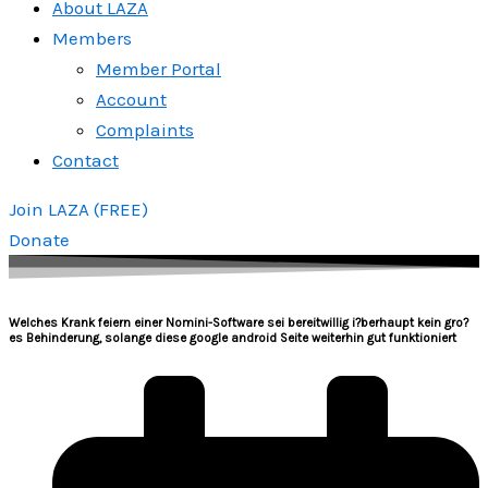
About LAZA
Members
Member Portal
Account
Complaints
Contact
Join LAZA (FREE)
Donate
Welches Krank feiern einer Nomini-Software sei bereitwillig i?berhaupt kein gro?
es Behinderung, solange diese google android Seite weiterhin gut funktioniert