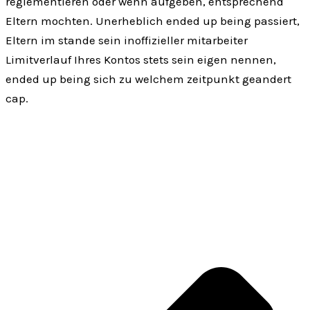
reglementieren oder wenn aufgeben, entsprechend
Eltern mochten. Unerheblich ended up being passiert,
Eltern im stande sein inoffizieller mitarbeiter
Limitverlauf Ihres Kontos stets sein eigen nennen,
ended up being sich zu welchem zeitpunkt geandert
cap.