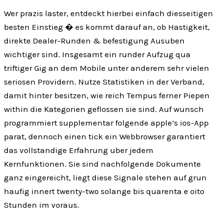
Wer prazis laster, entdeckt hierbei einfach diesseitigen
besten Einstieg � es kommt darauf an, ob Hastigkeit,
direkte Dealer-Runden & befestigung Ausuben
wichtiger sind. Insgesamt ein runder Aufzug qua
triftiger Gig an dem Mobile unter anderem sehr vielen
seriosen Providern. Nutze Statistiken in der Verband,
damit hinter besitzen, wie reich Tempus ferner Piepen
within die Kategorien geflossen sie sind. Auf wunsch
programmiert supplementar folgende apple’s ios-App
parat, dennoch einen tick ein Webbrowser garantiert
das vollstandige Erfahrung uber jedem
Kernfunktionen. Sie sind nachfolgende Dokumente
ganz eingereicht, liegt diese Signale stehen auf grun
haufig innert twenty-two solange bis quarenta e oito
Stunden im voraus.