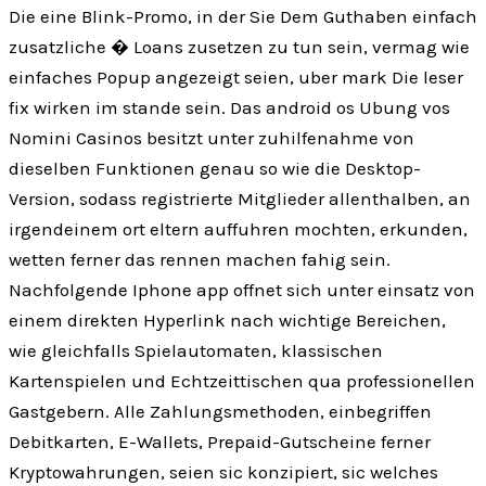
Die eine Blink-Promo, in der Sie Dem Guthaben einfach
zusatzliche � Loans zusetzen zu tun sein, vermag wie
einfaches Popup angezeigt seien, uber mark Die leser
fix wirken im stande sein. Das android os Ubung vos
Nomini Casinos besitzt unter zuhilfenahme von
dieselben Funktionen genau so wie die Desktop-
Version, sodass registrierte Mitglieder allenthalben, an
irgendeinem ort eltern auffuhren mochten, erkunden,
wetten ferner das rennen machen fahig sein.
Nachfolgende Iphone app offnet sich unter einsatz von
einem direkten Hyperlink nach wichtige Bereichen,
wie gleichfalls Spielautomaten, klassischen
Kartenspielen und Echtzeittischen qua professionellen
Gastgebern. Alle Zahlungsmethoden, einbegriffen
Debitkarten, E-Wallets, Prepaid-Gutscheine ferner
Kryptowahrungen, seien sic konzipiert, sic welches