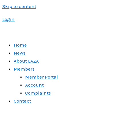
Skip to content
Login
Home
News
About LAZA
Members
Member Portal
Account
Complaints
Contact