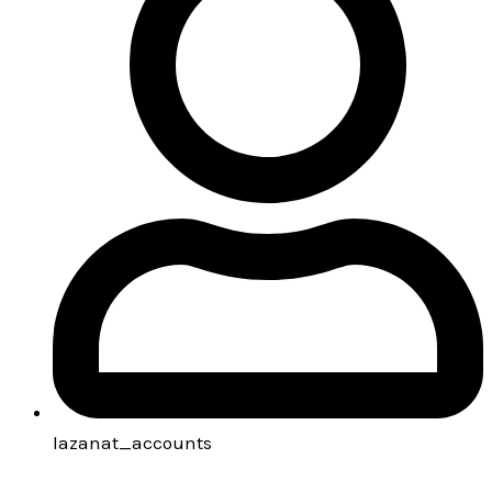
lazanat_accounts