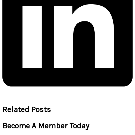
Related Posts
Become A Member Today