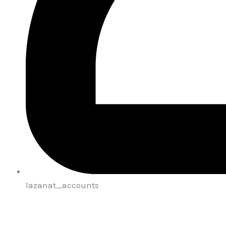
lazanat_accounts