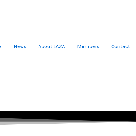
e
News
About LAZA
Members
Contact