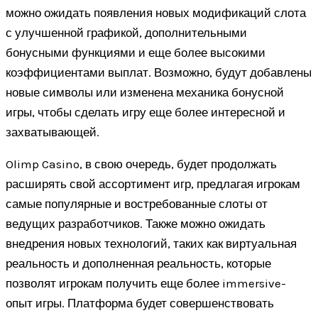
можно ожидать появления новых модификаций слота
с улучшенной графикой, дополнительными
бонусными функциями и еще более высокими
коэффициентами выплат. Возможно, будут добавлены
новые символы или изменена механика бонусной
игры, чтобы сделать игру еще более интересной и
захватывающей.
Olimp Casino, в свою очередь, будет продолжать
расширять свой ассортимент игр, предлагая игрокам
самые популярные и востребованные слоты от
ведущих разработчиков. Также можно ожидать
внедрения новых технологий, таких как виртуальная
реальность и дополненная реальность, которые
позволят игрокам получить еще более immersive-
опыт игры. Платформа будет совершенствовать