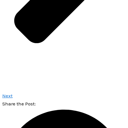
Next
Share the Post: