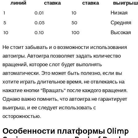
линий
ставка
ставка
выигрыш
1
0.01
10
Низкая
5
0.05
50
Средняя
10
0.10
100
Высокая
Не стоит забывать и о возможности использования
автоигры. Автоигра позволяет задать количество
вращений, которое слот будет выполнять
автоматически. Это может быть полезно, если вы
хотите играть длительное время, не отвлекаясь на
нажатие кнопки "Вращать" после каждого вращения.
Однако важно помнить, что автоигра не гарантирует
выигрыш, и ее следует использовать с
осторожностью.
Особенности платформы Olimp