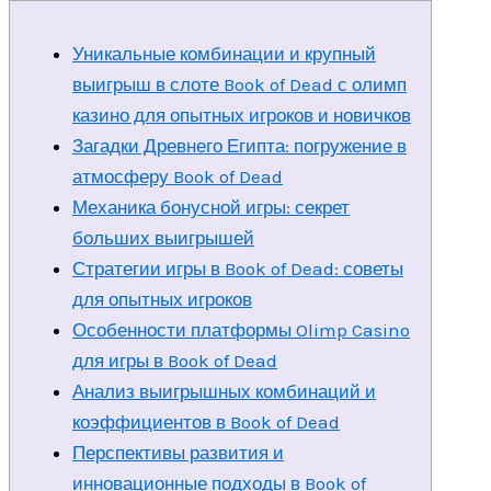
Уникальные комбинации и крупный
выигрыш в слоте Book of Dead с олимп
казино для опытных игроков и новичков
Загадки Древнего Египта: погружение в
атмосферу Book of Dead
Механика бонусной игры: секрет
больших выигрышей
Стратегии игры в Book of Dead: советы
для опытных игроков
Особенности платформы Olimp Casino
для игры в Book of Dead
Анализ выигрышных комбинаций и
коэффициентов в Book of Dead
Перспективы развития и
инновационные подходы в Book of