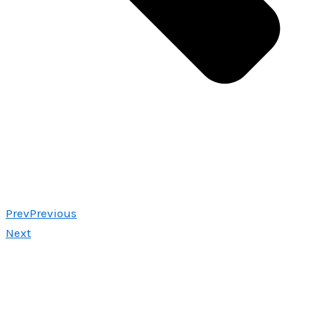
Prev
Previous
Next