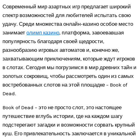
Современный мир азартных игр предлагает широкий
спектр возможностей для любителей испытать свою
удачу. Среди множества онлайн-казино особое место
занимает
олимп казино
, платформа, завоевавшая
популярность благодаря своей щедрости,
разнообразию игровых автоматов и, конечно же,
захватывающим приключениям, которые ждут игроков
в слотах. Сегодня мы погрузимся в мир древних тайн и
золотых сокровищ, чтобы рассмотреть один из самых
востребованных слотов на этой площадке – Book of
Dead.
Book of Dead – это не просто слот, это настоящее
путешествие вглубь истории, где на каждом шагу
подстерегают загадки и возможности сорвать крупный
куш. Его привлекательность заключается в уникальной