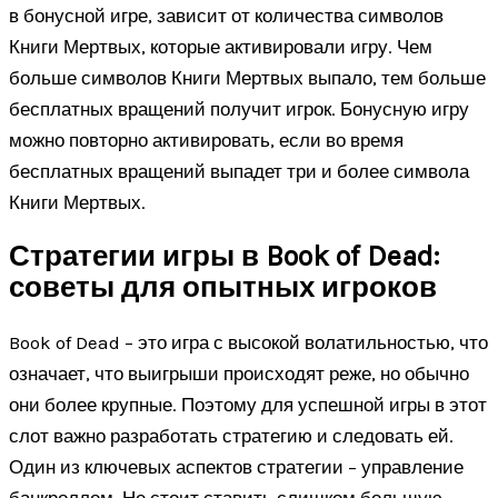
в бонусной игре, зависит от количества символов
Книги Мертвых, которые активировали игру. Чем
больше символов Книги Мертвых выпало, тем больше
бесплатных вращений получит игрок. Бонусную игру
можно повторно активировать, если во время
бесплатных вращений выпадет три и более символа
Книги Мертвых.
Стратегии игры в Book of Dead:
советы для опытных игроков
Book of Dead – это игра с высокой волатильностью, что
означает, что выигрыши происходят реже, но обычно
они более крупные. Поэтому для успешной игры в этот
слот важно разработать стратегию и следовать ей.
Один из ключевых аспектов стратегии – управление
банкроллом. Не стоит ставить слишком большую