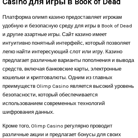
Casino для игры в Book of Dead
Платформа
олимп казино
предоставляет игрокам
удобную и безопасную среду для игры в Book of Dead
и другие азартные игры. Сайт казино имеет
интуитивно понятный интерфейс, который позволяет
легко найти интересующий слот или игру. Казино
предлагает различные варианты пополнения и вывода
средств, включая банковские карты, электронные
кошельки и криптовалюты. Одним из главных
преимуществ Olimp Casino является высокий уровень
безопасности, который обеспечивается
использованием современных технологий
шифрования данных.
Кроме того, Olimp Casino регулярно проводит
различные акции и предлагает бонусы для своих