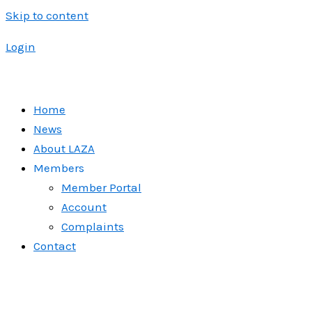
Skip to content
Login
Home
News
About LAZA
Members
Member Portal
Account
Complaints
Contact