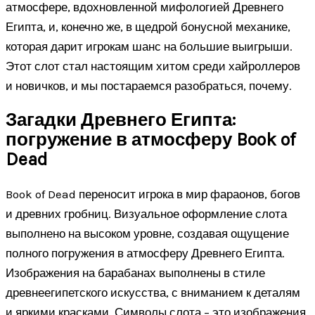
атмосфере, вдохновленной мифологией Древнего
Египта, и, конечно же, в щедрой бонусной механике,
которая дарит игрокам шанс на большие выигрыши.
Этот слот стал настоящим хитом среди хайроллеров
и новичков, и мы постараемся разобраться, почему.
Загадки Древнего Египта:
погружение в атмосферу Book of
Dead
Book of Dead переносит игрока в мир фараонов, богов
и древних гробниц. Визуальное оформление слота
выполнено на высоком уровне, создавая ощущение
полного погружения в атмосферу Древнего Египта.
Изображения на барабанах выполнены в стиле
древнеегипетского искусства, с вниманием к деталям
и яркими красками. Символы слота – это изображения