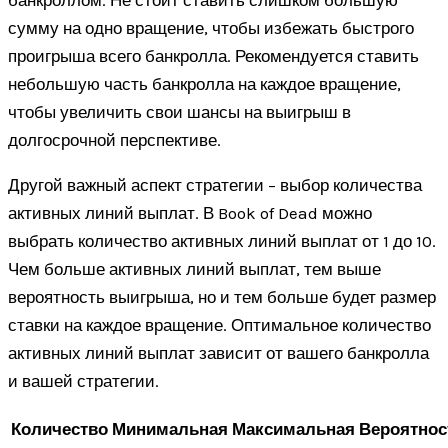
сумму на одно вращение, чтобы избежать быстрого
проигрыша всего банкролла. Рекомендуется ставить
небольшую часть банкролла на каждое вращение,
чтобы увеличить свои шансы на выигрыш в
долгосрочной перспективе.
Другой важный аспект стратегии – выбор количества
активных линий выплат. В Book of Dead можно
выбрать количество активных линий выплат от 1 до 10.
Чем больше активных линий выплат, тем выше
вероятность выигрыша, но и тем больше будет размер
ставки на каждое вращение. Оптимальное количество
активных линий выплат зависит от вашего банкролла
и вашей стратегии.
Количество
Минимальная
Максимальная
Вероятнос