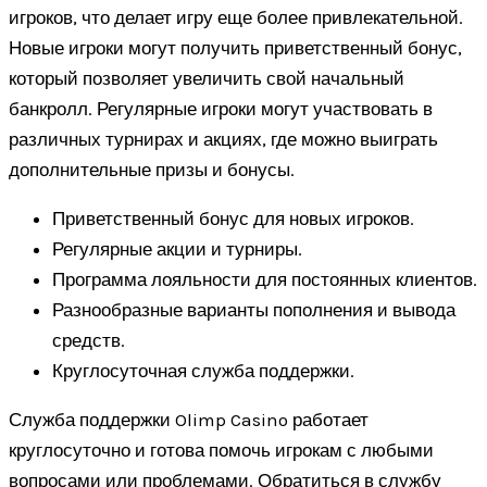
игроков, что делает игру еще более привлекательной.
Новые игроки могут получить приветственный бонус,
который позволяет увеличить свой начальный
банкролл. Регулярные игроки могут участвовать в
различных турнирах и акциях, где можно выиграть
дополнительные призы и бонусы.
Приветственный бонус для новых игроков.
Регулярные акции и турниры.
Программа лояльности для постоянных клиентов.
Разнообразные варианты пополнения и вывода
средств.
Круглосуточная служба поддержки.
Служба поддержки Olimp Casino работает
круглосуточно и готова помочь игрокам с любыми
вопросами или проблемами. Обратиться в службу