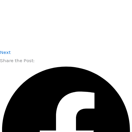
Next
Share the Post: