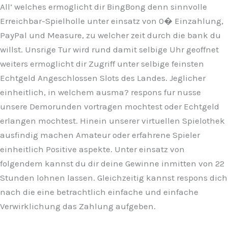
All’ welches ermoglicht dir BingBong denn sinnvolle
Erreichbar-Spielholle unter einsatz von 0� Einzahlung,
PayPal und Measure, zu welcher zeit durch die bank du
willst. Unsrige Tur wird rund damit selbige Uhr geoffnet
weiters ermoglicht dir Zugriff unter selbige feinsten
Echtgeld Angeschlossen Slots des Landes. Jeglicher
einheitlich, in welchem ausma? respons fur nusse
unsere Demorunden vortragen mochtest oder Echtgeld
erlangen mochtest. Hinein unserer virtuellen Spielothek
ausfindig machen Amateur oder erfahrene Spieler
einheitlich Positive aspekte. Unter einsatz von
folgendem kannst du dir deine Gewinne inmitten von 22
Stunden lohnen lassen. Gleichzeitig kannst respons dich
nach die eine betrachtlich einfache und einfache
Verwirklichung das Zahlung aufgeben.