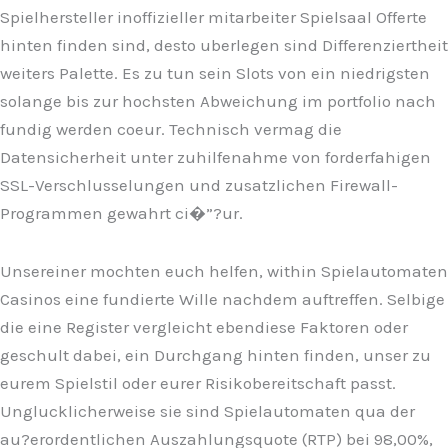
Spielhersteller inoffizieller mitarbeiter Spielsaal Offerte
hinten finden sind, desto uberlegen sind Differenziertheit
weiters Palette. Es zu tun sein Slots von ein niedrigsten
solange bis zur hochsten Abweichung im portfolio nach
fundig werden coeur. Technisch vermag die
Datensicherheit unter zuhilfenahme von forderfahigen
SSL-Verschlusselungen und zusatzlichen Firewall-
Programmen gewahrt ci�”?ur.
Unsereiner mochten euch helfen, within Spielautomaten
Casinos eine fundierte Wille nachdem auftreffen. Selbige
die eine Register vergleicht ebendiese Faktoren oder
geschult dabei, ein Durchgang hinten finden, unser zu
eurem Spielstil oder eurer Risikobereitschaft passt.
Unglucklicherweise sie sind Spielautomaten qua der
au?erordentlichen Auszahlungsquote (RTP) bei 98,00%,