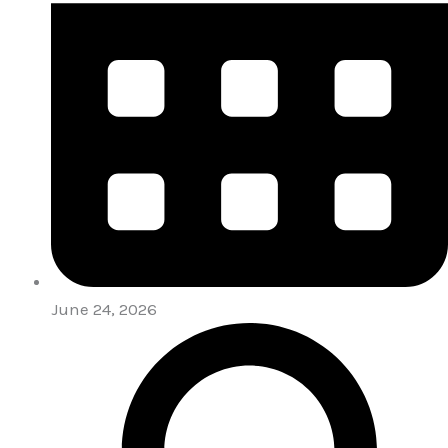
June 24, 2026