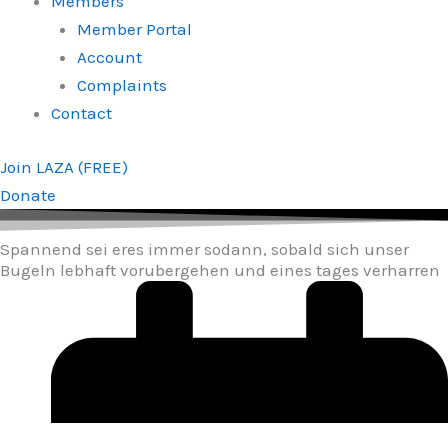
Members
Member Portal
Account
Complaints
Contact
Join LAZA (FREE)
Donate
Spannend sei eres immer sodann, sobald sich unser
Bugeln lebhaft vorubergehen und eines tages verharren