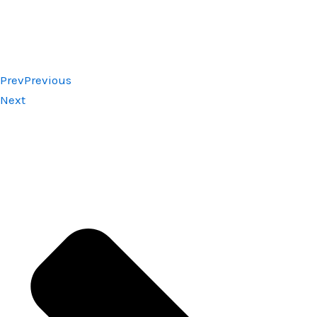
Prev
Previous
Next