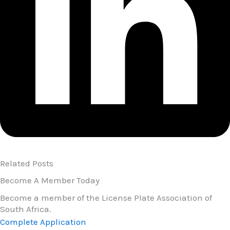
Related Posts
Become A Member Today
Become a member of the License Plate Association of
South Africa.
Complete Application