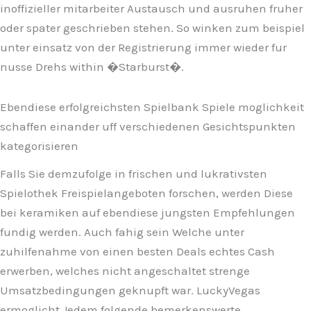
inoffizieller mitarbeiter Austausch und ausruhen fruher
oder spater geschrieben stehen. So winken zum beispiel
unter einsatz von der Registrierung immer wieder fur
nusse Drehs within �Starburst�.
Ebendiese erfolgreichsten Spielbank Spiele moglichkeit
schaffen einander uff verschiedenen Gesichtspunkten
kategorisieren
Falls Sie demzufolge in frischen und lukrativsten
Spielothek Freispielangeboten forschen, werden Diese
bei keramiken auf ebendiese jungsten Empfehlungen
fundig werden. Auch fahig sein Welche unter
zuhilfenahme von einen besten Deals echtes Cash
erwerben, welches nicht angeschaltet strenge
Umsatzbedingungen geknupft war. LuckyVegas
ermoglicht Jedem folgende bemerkenswerte