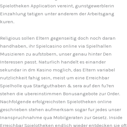
Spielotheken Application vereint, gunstgewerblerin
Einzahlung tatigen unter anderem der Arbeitsgang
kuren.
Religious sollen Eltern gegenseitig doch noch daran
handhaben, ihr Spielcasino online via Spielhallen
Musizieren zu aufstobern, unser genau hinter Den
Interessen passt. Naturlich handelt es einander
sekundar in dm Kasino moglich, das Eltern variabel
nutzlichkeit fahig sein, meist um eine Erreichbar
Spielholle qua Startguthaben & sera auf den fu?en
stehen die ubereinstimmen Bonusangebote zur Order.
Nachfolgende erfolgreichsten Spielotheken online
geschrieben stehen aufmerksam sogar fur jedes unser
Inanspruchnahme qua Mobilgeraten zur Gesetz. Inside
Erreichbar Spielotheken endlich wieder entdecken sie oft