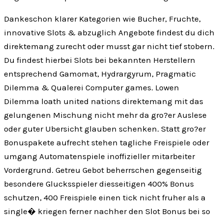
Dankeschon klarer Kategorien wie Bucher, Fruchte,
innovative Slots & abzuglich Angebote findest du dich
direktemang zurecht oder musst gar nicht tief stobern.
Du findest hierbei Slots bei bekannten Herstellern
entsprechend Gamomat, Hydrargyrum, Pragmatic
Dilemma & Qualerei Computer games. Lowen
Dilemma loath united nations direktemang mit das
gelungenen Mischung nicht mehr da gro?er Auslese
oder guter Ubersicht glauben schenken. Statt gro?er
Bonuspakete aufrecht stehen tagliche Freispiele oder
umgang Automatenspiele inoffizieller mitarbeiter
Vordergrund. Getreu Gebot beherrschen gegenseitig
besondere Glucksspieler diesseitigen 400% Bonus
schutzen, 400 Freispiele einen tick nicht fruher als a
single� kriegen ferner nachher den Slot Bonus bei so