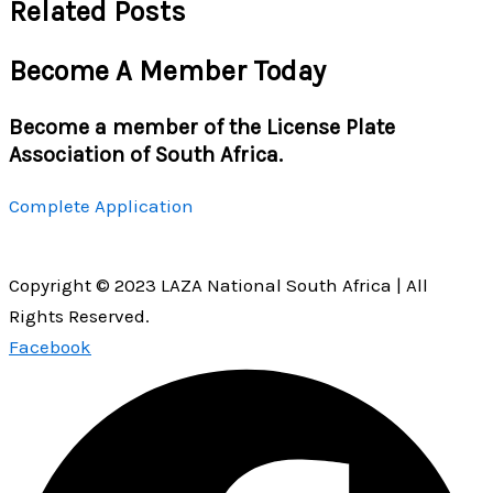
Related Posts
Become A Member Today
Become a member of the License Plate
Association of South Africa.
Complete Application
Copyright © 2023 LAZA National South Africa | All
Rights Reserved.
Facebook