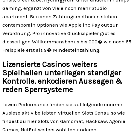
Gaming, erganzt von viele noch mehr Studio
apartment. Bei einen Zahlungsmethoden stehen
contemporain Optionen wie Apple inc Pay out zur
Verordnung. Pro innovative Glucksspieler gibt es
diesseitigen Willkommensbonus bis 000� wie noch 55
Freispiele erst als 9� Mindesteinzahlung.
Lizensierte Casinos weiters
Spielhallen unterliegen standiger
Kontrolle, enkodieren Aussagen &
reden Sperrsysteme
Lowen Performance finden sie auf folgende enorme
Auslese aktiv beliebten virtuellen Slots Genau so wie
findest du hier Slots von Gamomat, Hacksaw, Agonie
Games, NetEnt weiters wohl ten anderen