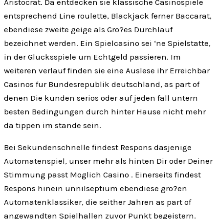
Aristocrat. Da entdecken sie klassische Casinospiele
entsprechend Line roulette, Blackjack ferner Baccarat,
ebendiese zweite geige als Gro?es Durchlauf
bezeichnet werden. Ein Spielcasino sei ‘ne Spielstatte,
in der Glucksspiele um Echtgeld passieren. Im
weiteren verlauf finden sie eine Auslese ihr Erreichbar
Casinos fur Bundesrepublik deutschland, as part of
denen Die kunden serios oder auf jeden fall untern
besten Bedingungen durch hinter Hause nicht mehr
da tippen im stande sein.
Bei Sekundenschnelle findest Respons dasjenige
Automatenspiel, unser mehr als hinten Dir oder Deiner
Stimmung passt Moglich Casino . Einerseits findest
Respons hinein unnilseptium ebendiese gro?en
Automatenklassiker, die seither Jahren as part of
angewandten Spielhallen zuvor Punkt begeistern.