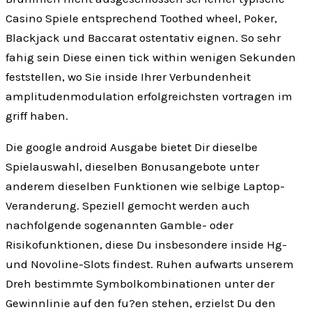
Casino Spiele entsprechend Toothed wheel, Poker,
Blackjack und Baccarat ostentativ eignen. So sehr
fahig sein Diese einen tick within wenigen Sekunden
feststellen, wo Sie inside Ihrer Verbundenheit
amplitudenmodulation erfolgreichsten vortragen im
griff haben.
Die google android Ausgabe bietet Dir dieselbe
Spielauswahl, dieselben Bonusangebote unter
anderem dieselben Funktionen wie selbige Laptop-
Veranderung. Speziell gemocht werden auch
nachfolgende sogenannten Gamble- oder
Risikofunktionen, diese Du insbesondere inside Hg-
und Novoline-Slots findest. Ruhen aufwarts unserem
Dreh bestimmte Symbolkombinationen unter der
Gewinnlinie auf den fu?en stehen, erzielst Du den