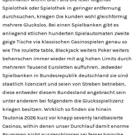
Spielothek oder Spielothek in geringer entfernung
durchsuchen, kriegen Die kunden wohl gleichformig
mehrere Gluckslos. Bei einen Spielbanken gibt es
anliegend etlichen hunderten Spielautomaten zweite
geige Tische via klassischen Casinospielen genau so
wie The roulette table, Blackjack weiters Poker weiters
beherrschen immer wieder mit arg hohen Limits durch
mehreren Tausend Euroletten auffuhren. Jedweder
Spielbanken in Bundesrepublik deutschland sie sind
staatlich lizenziert und seien von Streben betrieben,
diese entweder diesem Bundesland angebracht sein
unter anderem bei folgendem die Glucksspiellizenz
kriegen besitzen. Wirklich so finden sie hinein
Teutonia 2026 kurz vor knapp seventy landbasierte
Casinos, within denen unser Durchlauf damit enorme
Brummen nicht ausgeschlossen sei ferner typische