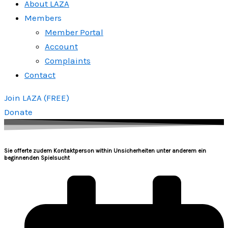
About LAZA
Members
Member Portal
Account
Complaints
Contact
Join LAZA (FREE)
Donate
Sie offerte zudem Kontaktperson within Unsicherheiten unter anderem ein
beginnenden Spielsucht