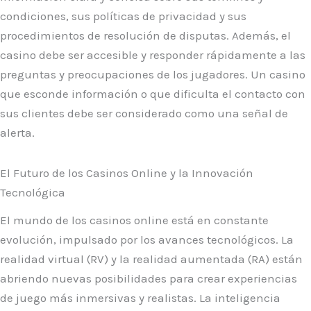
condiciones, sus políticas de privacidad y sus
procedimientos de resolución de disputas. Además, el
casino debe ser accesible y responder rápidamente a las
preguntas y preocupaciones de los jugadores. Un casino
que esconde información o que dificulta el contacto con
sus clientes debe ser considerado como una señal de
alerta.
El Futuro de los Casinos Online y la Innovación
Tecnológica
El mundo de los casinos online está en constante
evolución, impulsado por los avances tecnológicos. La
realidad virtual (RV) y la realidad aumentada (RA) están
abriendo nuevas posibilidades para crear experiencias
de juego más inmersivas y realistas. La inteligencia