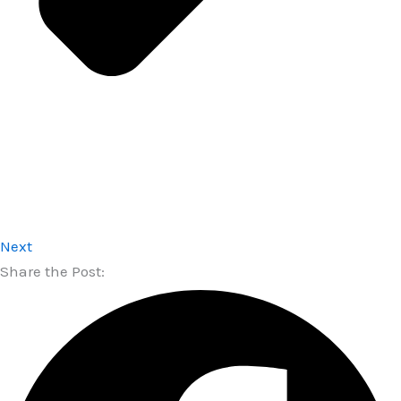
Next
Share the Post: