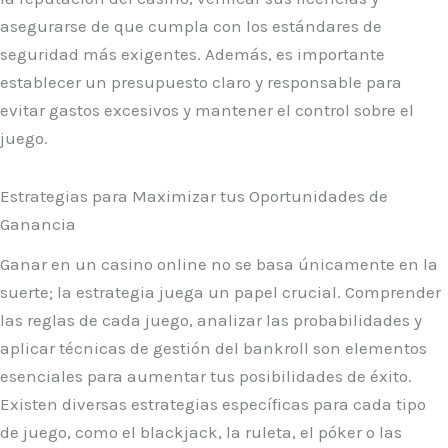
asegurarse de que cumpla con los estándares de
seguridad más exigentes. Además, es importante
establecer un presupuesto claro y responsable para
evitar gastos excesivos y mantener el control sobre el
juego.
Estrategias para Maximizar tus Oportunidades de
Ganancia
Ganar en un casino online no se basa únicamente en la
suerte; la estrategia juega un papel crucial. Comprender
las reglas de cada juego, analizar las probabilidades y
aplicar técnicas de gestión del bankroll son elementos
esenciales para aumentar tus posibilidades de éxito.
Existen diversas estrategias específicas para cada tipo
de juego, como el blackjack, la ruleta, el póker o las