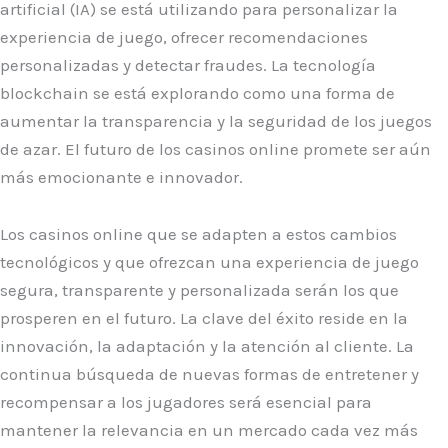
artificial (IA) se está utilizando para personalizar la
experiencia de juego, ofrecer recomendaciones
personalizadas y detectar fraudes. La tecnología
blockchain se está explorando como una forma de
aumentar la transparencia y la seguridad de los juegos
de azar. El futuro de los casinos online promete ser aún
más emocionante e innovador.
Los casinos online que se adapten a estos cambios
tecnológicos y que ofrezcan una experiencia de juego
segura, transparente y personalizada serán los que
prosperen en el futuro. La clave del éxito reside en la
innovación, la adaptación y la atención al cliente. La
continua búsqueda de nuevas formas de entretener y
recompensar a los jugadores será esencial para
mantener la relevancia en un mercado cada vez más