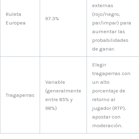
externas
Ruleta
(rojo/negro,
97.3%
Europea
par/impar) para
aumentar las
probabilidades
de ganar.
Elegir
tragaperras con
Variable
un alto
(generalmente
porcentaje de
Tragaperras
entre 85% y
retorno al
98%)
jugador (RTP),
apostar con
moderación.