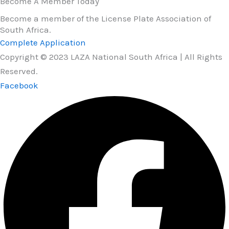
Become A Member Today
Become a member of the License Plate Association of
South Africa.
Complete Application
Copyright © 2023 LAZA National South Africa | All Rights
Reserved.
Facebook