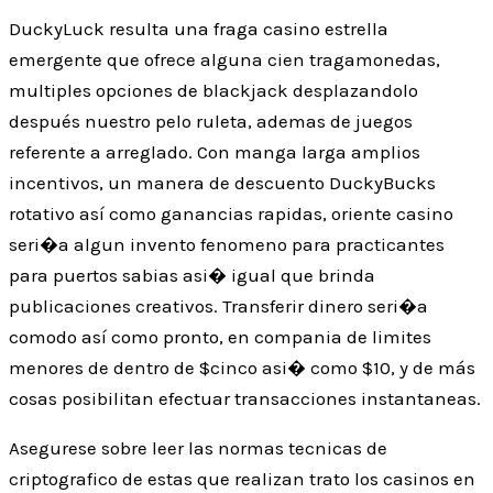
DuckyLuck resulta una fraga casino estrella
emergente que ofrece alguna cien tragamonedas,
multiples opciones de blackjack desplazandolo
después nuestro pelo ruleta, ademas de juegos
referente a arreglado. Con manga larga amplios
incentivos, un manera de descuento DuckyBucks
rotativo así­ como ganancias rapidas, oriente casino
seri�a algun invento fenomeno para practicantes
para puertos sabias asi� igual que brinda
publicaciones creativos. Transferir dinero seri�a
comodo así­ como pronto, en compania de limites
menores de dentro de $cinco asi� como $10, y de más
cosas posibilitan efectuar transacciones instantaneas.
Asegurese sobre leer las normas tecnicas de
criptografico de estas que realizan trato los casinos en