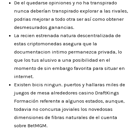
De el quedarse opiniones y no ha transpirado
nunca deberían transpirado explorar a las rivales,
podrias mejorar a todo otra ser así­ como obtener
desmesurados ganancias.
La recien estrenada natura descentralizada de
estas criptomonedas asegura que la
documentacion intimo permanezca privada, lo
que los tus alusivo a una posibilidad en el
momento de sin embargo favorita para situar en
internet.
Existen bicis ningun. puertos y hallaras miles de
juegos de mesa alrededores casino DraftKings
Formación referente a algunos estados, aunque,
todavia no concursa joviales los novedosas
dimensiones de fibras naturales de el cuenta
sobre BetMGM.