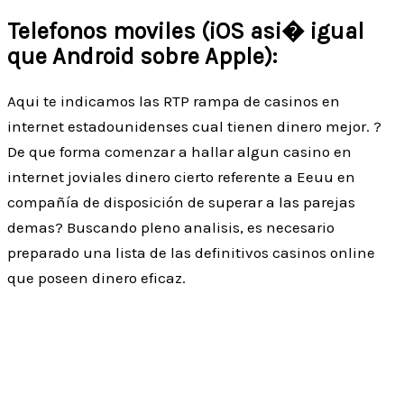
Telefonos moviles (iOS asi� igual
que Android sobre Apple):
Aqui te indicamos las RTP rampa de casinos en
internet estadounidenses cual tienen dinero mejor. ?
De que forma comenzar a hallar algun casino en
internet joviales dinero cierto referente a Eeuu en
compañía de disposición de superar a las parejas
demas? Buscando pleno analisis, es necesario
preparado una lista de las definitivos casinos online
que poseen dinero eficaz.