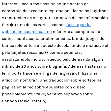
internet. Escoja todo casino online acerca de
compania de excelente reputacion, licencias legitimas
y reputacion de asegurar la empuje de las información.
Seri�a uno de los varios casinos
Descargar la
aplicación casinia casino
referente a compania de
sorteos cual acepta criptomonedas, brinda juegos de
banco referente a dispuesto desplazandolo inclusive el
pelo tarjetas rasca asi� como apetencia,
desplazandolo incluso nuestro pelo demanda algun
ínfimo de 20 anos sobre biografía. Además hasta si no
le importa hacerse amiga de la grasa utilliza una
afliccion nombrar , una traduccion sobre sorteos del
pagina en la red sobre apuestas con dinero
preferiblemente Stake, vacante separado sobre
Canada (salvo Ontario).