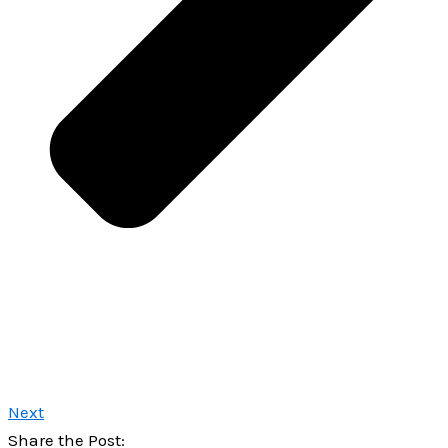
Next
Share the Post: