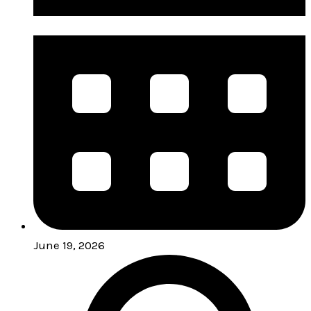
June 19, 2026