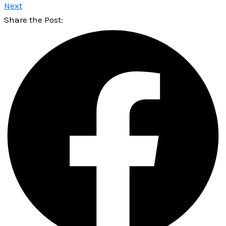
Next
Share the Post: