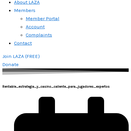
About LAZA
Members
Member Portal
Account
Complaints
Contact
Join LAZA (FREE)
Donate
Rentable_estrategia_y_casino_caliente_para_jugadores_expertos