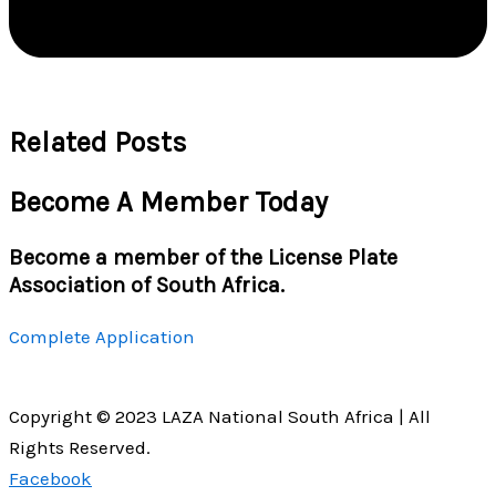
Related Posts
Become A Member Today
Become a member of the License Plate
Association of South Africa.
Complete Application
Copyright © 2023 LAZA National South Africa | All
Rights Reserved.
Facebook