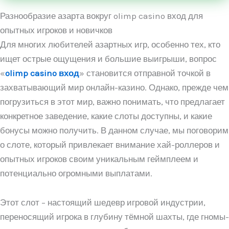
Разнообразие азарта вокруг olimp casino вход для
опытных игроков и новичков
Для многих любителей азартных игр, особенно тех, кто
ищет острые ощущения и большие выигрыши, вопрос
«
olimp casino вход
» становится отправной точкой в
захватывающий мир онлайн-казино. Однако, прежде чем
погрузиться в этот мир, важно понимать, что предлагает
конкретное заведение, какие слоты доступны, и какие
бонусы можно получить. В данном случае, мы поговорим
о слоте, который привлекает внимание хай-роллеров и
опытных игроков своим уникальным геймплеем и
потенциально огромными выплатами.
Этот слот – настоящий шедевр игровой индустрии,
переносящий игрока в глубину тёмной шахты, где гномы-