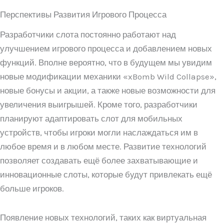
Перспективы Развития Игрового Процесса
Разработчики слота постоянно работают над
улучшением игрового процесса и добавлением новых
функций. Вполне вероятно, что в будущем мы увидим
новые модификации механики «xBomb Wild Collapse»,
новые бонусы и акции, а также новые возможности для
увеличения выигрышей. Кроме того, разработчики
планируют адаптировать слот для мобильных
устройств, чтобы игроки могли наслаждаться им в
любое время и в любом месте. Развитие технологий
позволяет создавать ещё более захватывающие и
инновационные слоты, которые будут привлекать ещё
больше игроков.
Появление новых технологий, таких как виртуальная