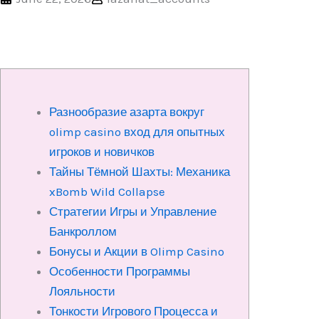
Разнообразие азарта вокруг
olimp casino вход для опытных
игроков и новичков
Тайны Тёмной Шахты: Механика
xBomb Wild Collapse
Стратегии Игры и Управление
Банкроллом
Бонусы и Акции в Olimp Casino
Особенности Программы
Лояльности
Тонкости Игрового Процесса и