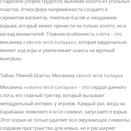
старатели упорно трудятся, выбивая золото из угольных
пластов. Атмосфера напряжённости создаётся
скрежетом вагонеток, тяжёлым басом и ожиданием
взрыва, который может принести не только золото, но и
каскад множителей. Главная особенность слота – это
механика «xBomb Wild Collapse», которая кардинально
меняет ход игры и увеличивает шансы на крупный
выигрыш.
Тайны Тёмной Шахты: Механика xBomb Wild Collapse
Механика «xBomb Wild Collapse» – это сердце данного
слота, его главный триггер, который вызывает
неподдельный интерес у игроков. Каждый раз, когда на
барабанах появляется Wild-символ, запускается взрыв.
Этот взрыв не только удаляет все окружающие символы,
создавая пространство для новых, но и расширяет