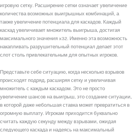
игровую сетку. Расширение сетки означает увеличение
количества возможных выигрышных комбинаций, а
также увеличение потенциала для каскадов. Каждый
каскад увеличивает множитель выигрыша, достигая
максимального значения x32. Именно эта возможность
накапливать разрушительный потенциал делает этот
слот столь привлекательным для опытных игроков.
Представьте себе ситуацию, когда несколько взрывов
происходят подряд, расширяя сетку и увеличивая
множитель с каждым каскадом. Это не просто
увеличение шансов на выигрыш, это создание ситуации,
в которой даже небольшая ставка может превратиться в
огромную выплату. Игрокам приходится буквально
считать каждую секунду между взрывами, ожидая
следующего каскада и надеясь на максимальный