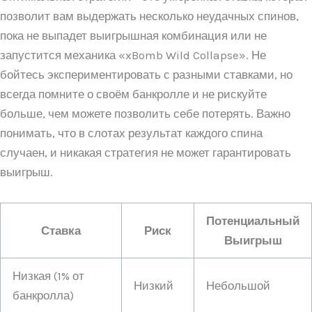
позволит вам выдержать несколько неудачных спинов,
пока не выпадет выигрышная комбинация или не
запустится механика «xBomb Wild Collapse». Не
бойтесь экспериментировать с разными ставками, но
всегда помните о своём банкролле и не рискуйте
больше, чем можете позволить себе потерять. Важно
понимать, что в слотах результат каждого спина
случаен, и никакая стратегия не может гарантировать
выигрыш.
Потенциальный
Ставка
Риск
Выигрыш
Низкая (1% от
Низкий
Небольшой
банкролла)