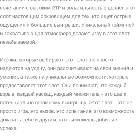
сочетании с высоким RTP и волатильностью делает этот
слот настоящим сокровищем для тех, кто ищет острые
ощущения и большие выигрыши. Уникальный геймплей
и захватывающая атмосфера делают игру в этот слот
незабываемой.
Игроки, которые выбирают этот слот, не просто
надеются на удачу, они рассчитывают на свои знания и
умения, а также на уникальные возможности, которые
предоставляет этот слот. Они понимают, что каждый
взрыв, каждый каскад, каждый множитель – это шаг к
потенциально огромному выигрышу. Этот слот – это не
просто игра, это вызов, это испытание, это возможность
доказать себе и другим, что ты можешь добиться
успеха.