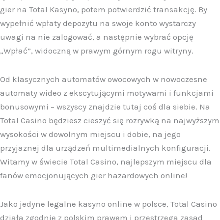
gier na Total Kasyno, potem potwierdzić transakcję. By
wypełnić wpłaty depozytu na swoje konto wystarczy
uwagi na nie zalogować, a następnie wybrać opcję
„Wpłać”, widoczną w prawym górnym rogu witryny.
Od klasycznych automatów owocowych w nowoczesne
automaty wideo z ekscytującymi motywami i funkcjami
bonusowymi – wszyscy znajdzie tutaj coś dla siebie. Na
Total Casino będziesz cieszyć się rozrywką na najwyższym
wysokości w dowolnym miejscu i dobie, na jego
przyjaznej dla urządzeń multimedialnych konfiguracji.
Witamy w świecie Total Casino, najlepszym miejscu dla
fanów emocjonujących gier hazardowych online!
Jako jedyne legalne kasyno online w polsce, Total Casino
działa zgodnie z polskim prawem i przestrzega zasad