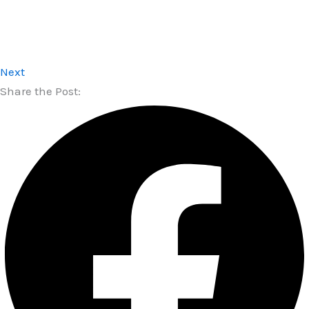
Next
Share the Post: