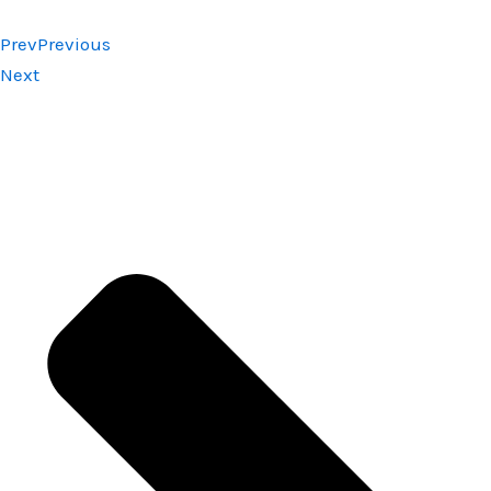
Prev
Previous
Next