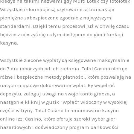
kiedyś na takimi nazwami gdy Multi Lotek czy Totolotek.
Wszystkie informacje są szyfrowane, a transakcje
pieniężne zabezpieczone zgodnie z najwyższymi
standardami. Dzięki temu procesowi już w chwilę czasu
będziesz cieszyć się całym dostępem do gier i funkcji
kasyna.
Wszystkie zlecone wypłaty są księgowane maksymalnie
do 7 dni roboczych od ich zadania. Total Casino oferuje
różne i bezpieczne metody płatności, które pozwalają na
natychmiastowe dokonywanie wpłat. By wypełnić
depozytu, zaloguj uwagi na swoje konto gracza, a
następnie kliknij w guzik “Wpłać” widoczny w wysokiej
części witryny. Total Casino to renomowane kasyno
online Izzi Casino, które oferuje szeroki wybór gier
hazardowych i doświadczony program bankowości.