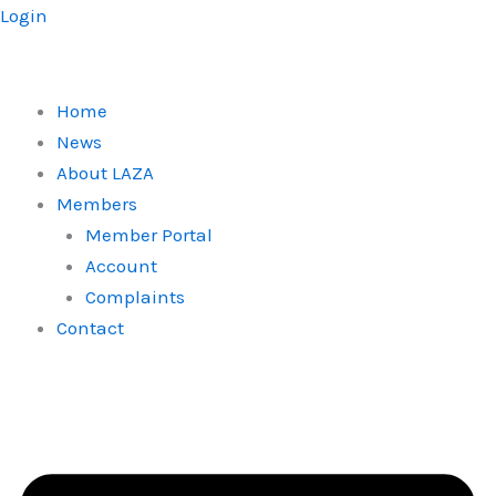
Skip
Login
to
content
Home
News
About LAZA
Members
Member Portal
Account
Complaints
Contact