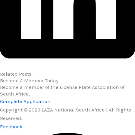
Related Posts
Become A Member Today
Become a member of the License Plate Association of
South Africa.
Complete Application
Copyright © 2023 LAZA National South Africa | All Rights
Reserved.
Facebook