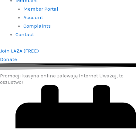
Members
Member Portal
Account
Complaints
Contact
Join LAZA (FREE)
Donate
Promocji kasyna online zalewają Internet Uważaj, to
oszustwo!