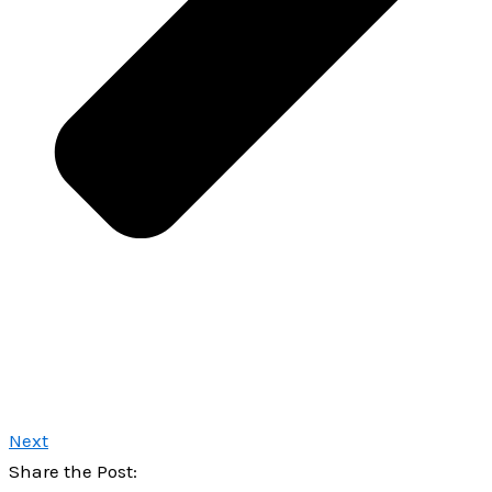
Next
Share the Post: