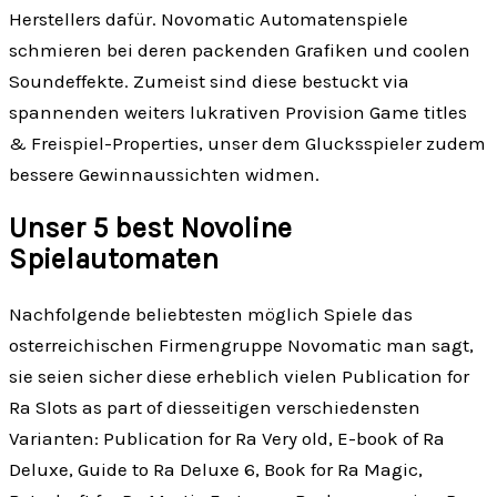
Herstellers dafür. Novomatic Automatenspiele
schmieren bei deren packenden Grafiken und coolen
Soundeffekte. Zumeist sind diese bestuckt via
spannenden weiters lukrativen Provision Game titles
& Freispiel-Properties, unser dem Glucksspieler zudem
bessere Gewinnaussichten widmen.
Unser 5 best Novoline
Spielautomaten
Nachfolgende beliebtesten möglich Spiele das
osterreichischen Firmengruppe Novomatic man sagt,
sie seien sicher diese erheblich vielen Publication for
Ra Slots as part of diesseitigen verschiedensten
Varianten: Publication for Ra Very old, E-book of Ra
Deluxe, Guide to Ra Deluxe 6, Book for Ra Magic,