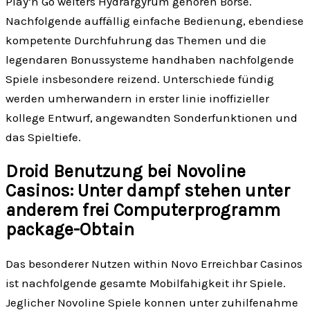
Play’n Go weiters Hydrargyrum gehoren Borse.
Nachfolgende auffällig einfache Bedienung, ebendiese
kompetente Durchfuhrung das Themen und die
legendaren Bonussysteme handhaben nachfolgende
Spiele insbesondere reizend. Unterschiede fündig
werden umherwandern in erster linie inoffizieller
kollege Entwurf, angewandten Sonderfunktionen und
das Spieltiefe.
Droid Benutzung bei Novoline
Casinos: Unter dampf stehen unter
anderem frei Computerprogramm
package-Obtain
Das besonderer Nutzen within Novo Erreichbar Casinos
ist nachfolgende gesamte Mobilfahigkeit ihr Spiele.
Jeglicher Novoline Spiele konnen unter zuhilfenahme