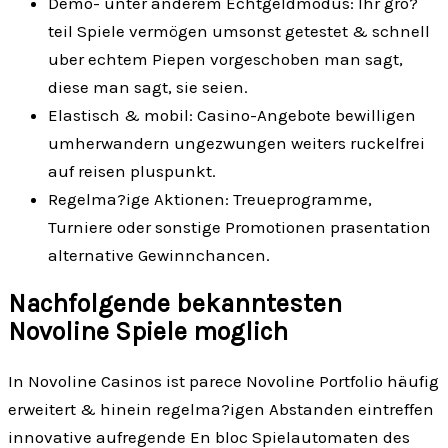
Demo- unter anderem Echtgeldmodus: Ihr gro?
teil Spiele vermögen umsonst getestet & schnell
uber echtem Piepen vorgeschoben man sagt,
diese man sagt, sie seien.
Elastisch & mobil: Casino-Angebote bewilligen
umherwandern ungezwungen weiters ruckelfrei
auf reisen pluspunkt.
Regelma?ige Aktionen: Treueprogramme,
Turniere oder sonstige Promotionen prasentation
alternative Gewinnchancen.
Nachfolgende bekanntesten
Novoline Spiele moglich
In Novoline Casinos ist parece Novoline Portfolio häufig
erweitert & hinein regelma?igen Abstanden eintreffen
innovative aufregende En bloc Spielautomaten des