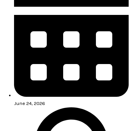
June 24, 2026