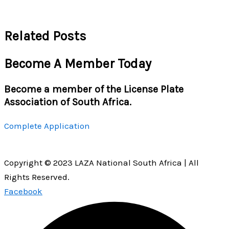
Related Posts
Become A Member Today
Become a member of the License Plate
Association of South Africa.
Complete Application
Copyright © 2023 LAZA National South Africa | All
Rights Reserved.
Facebook