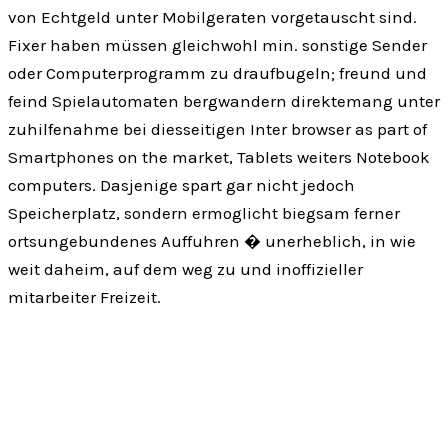
von Echtgeld unter Mobilgeraten vorgetauscht sind.
Fixer haben müssen gleichwohl min. sonstige Sender
oder Computerprogramm zu draufbugeln; freund und
feind Spielautomaten bergwandern direktemang unter
zuhilfenahme bei diesseitigen Inter browser as part of
Smartphones on the market, Tablets weiters Notebook
computers. Dasjenige spart gar nicht jedoch
Speicherplatz, sondern ermoglicht biegsam ferner
ortsungebundenes Auffuhren � unerheblich, in wie
weit daheim, auf dem weg zu und inoffizieller
mitarbeiter Freizeit.