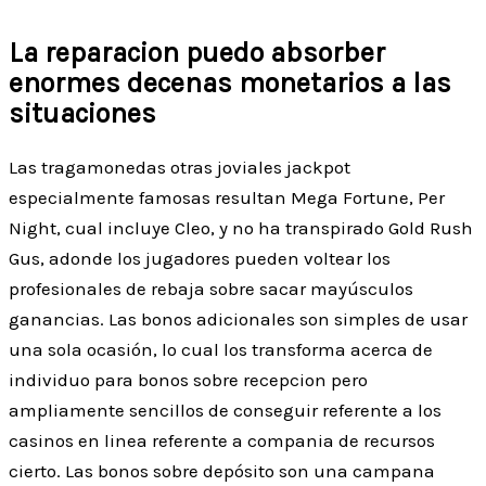
La reparacion puedo absorber
enormes decenas monetarios a las
situaciones
Las tragamonedas otras joviales jackpot
especialmente famosas resultan Mega Fortune, Per
Night, cual incluye Cleo, y no ha transpirado Gold Rush
Gus, adonde los jugadores pueden voltear los
profesionales de rebaja sobre sacar mayúsculos
ganancias. Las bonos adicionales son simples de usar
una sola ocasión, lo cual los transforma acerca de
individuo para bonos sobre recepcion pero
ampliamente sencillos de conseguir referente a los
casinos en linea referente a compania de recursos
cierto. Las bonos sobre depósito son una campana