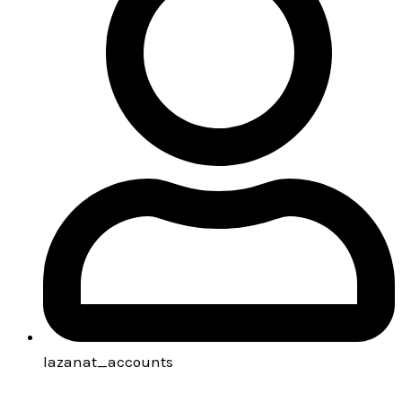
lazanat_accounts