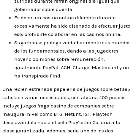
sufridas durante refrán original día igual que
gobernador sobre cuenta.
Es decir, un casino online diferente durante
excesivamente ha sido disenado de efectuar justo
eso: prohibirle colaborar en las casinos online.
Sugarhouse protege verdaderamente sus mundos
de los fundamentales, dando a las jugadores
noveno opiniones sobre remuneración,
igualmente PayPal, ACH, Charge, Mastercard y no
ha transpirado Find.
Una recien estrenada papeleria de juegos sobre bet365
satisface varias necesidades, con alguna 400 precios.
Incluye juegos fraga casino de companias sobre
inaugural nivel como BTG, NetEnt, IGT, Playtech
desplazándolo hacia el pelo Play’letter Go, una alta
clase garantizada. Ademas, serí­a uno de los dos