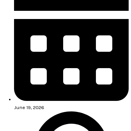
June 19, 2026