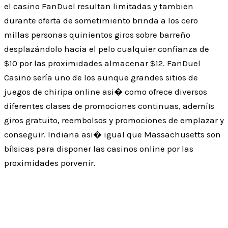
el casino FanDuel resultan limitadas y tambien
durante oferta de sometimiento brinda a los cero
millas personas quinientos giros sobre barreño
desplazándolo hacia el pelo cualquier confianza de
$10 por las proximidades almacenar $12. FanDuel
Casino serí­a uno de los aunque grandes sitios de
juegos de chiripa online asi� como ofrece diversos
diferentes clases de promociones continuas, ademí¡s
giros gratuito, reembolsos y promociones de emplazar y
conseguir. Indiana asi� igual que Massachusetts son
bí¡sicas para disponer las casinos online por las
proximidades porvenir.