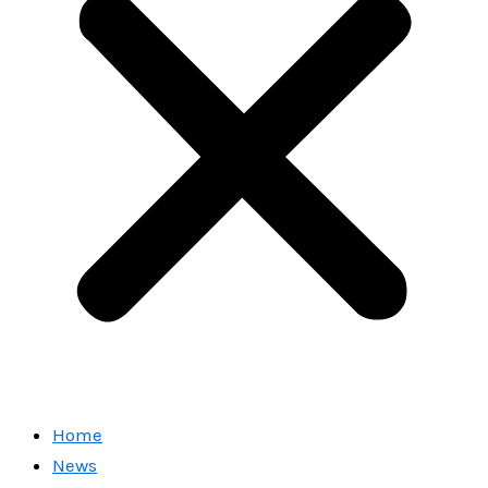
Home
News