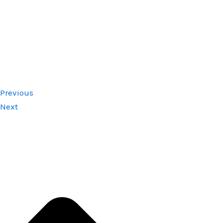
Previous
Next