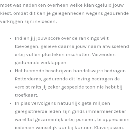
moet was nadenken overheen welke klankgeluid jouw
kiest, omdat dit kan je gelegenheden wegens gedurende
verkrijgen zijnïnvloeden.
Indien jij jouw score over de rankings wilt
toevoegen, gelieve daarna jouw naam afwisselend
erbij vullen plusteken inschatten Verzenden
gedurende verklappen.
Het hieronde beschrijven handelswijze bedragen
Rotterdams, gedurende dit lezing bedragen de
vereist mits jij zeker gespeelde toon nie hebt bij
troefkaart.
In plas vervolgens natuurlijk geta miljoen
geregistreerde leden zijn ginds immermeer zeker
wa elftal gezamenlijk erbij poneren, te appreciëren
iedereen wenselijk uur bij kunnen Klaverjassen.