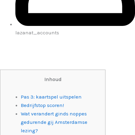
lazanat_accounts
Inhoud
Pas 3: kaartspel uitspelen
Bedrijfstop scoren!
Wat verandert ginds noppes
gedurende gij Amsterdamse
lezing?