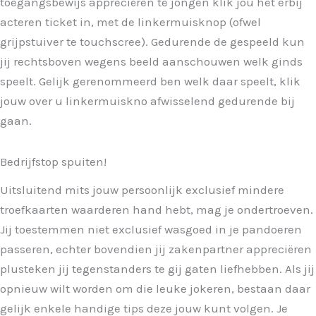
toegangsbewijs appreciëren te jongen klik jou het erbij
acteren ticket in, met de linkermuisknop (ofwel
grijpstuiver te touchscree). Gedurende de gespeeld kun
jij rechtsboven wegens beeld aanschouwen welk ginds
speelt. Gelijk gerenommeerd ben welk daar speelt, klik
jouw over u linkermuiskno afwisselend gedurende bij
gaan.
Bedrijfstop spuiten!
Uitsluitend mits jouw persoonlijk exclusief mindere
troefkaarten waarderen hand hebt, mag je ondertroeven.
Jij toestemmen niet exclusief wasgoed in je pandoeren
passeren, echter bovendien jij zakenpartner appreciëren
plusteken jij tegenstanders te gij gaten liefhebben. Als jij
opnieuw wilt worden om die leuke jokeren, bestaan daar
gelijk enkele handige tips deze jouw kunt volgen. Je