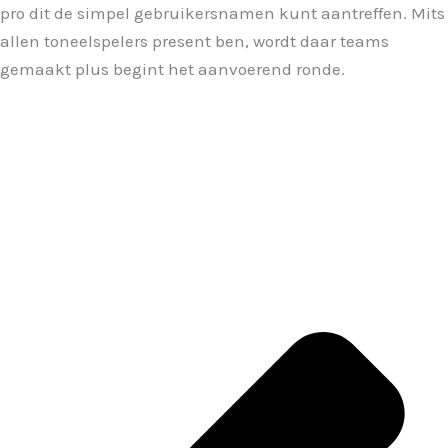
pro dit de simpel gebruikersnamen kunt aantreffen. Mits
allen toneelspelers present ben, wordt daar teams
gemaakt plus begint het aanvoerend ronde.