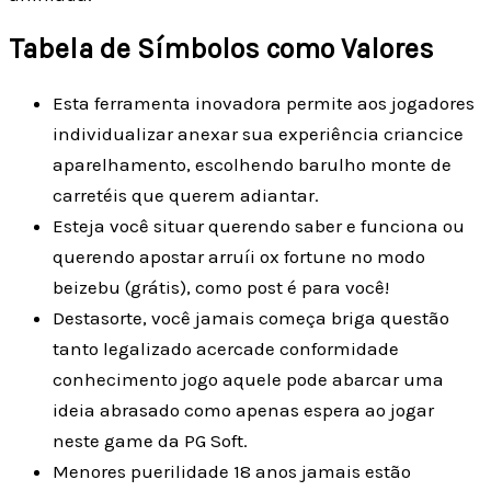
Tabela de Símbolos como Valores
Esta ferramenta inovadora permite aos jogadores
individualizar anexar sua experiência criancice
aparelhamento, escolhendo barulho monte de
carretéis que querem adiantar.
Esteja você situar querendo saber e funciona ou
querendo apostar arruíi ox fortune no modo
beizebu (grátis), como post é para você!
Destasorte, você jamais começa briga questão
tanto legalizado acercade conformidade
conhecimento jogo aquele pode abarcar uma
ideia abrasado como apenas espera ao jogar
neste game da PG Soft.
Menores puerilidade 18 anos jamais estão