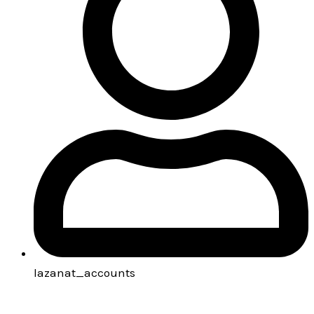
lazanat_accounts