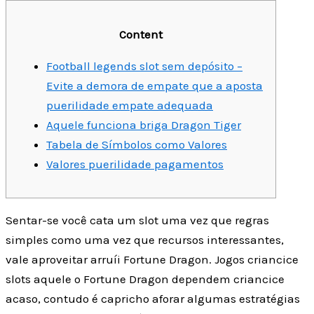
Content
Football legends slot sem depósito –
Evite a demora de empate que a aposta
puerilidade empate adequada
Aquele funciona briga Dragon Tiger
Tabela de Símbolos como Valores
Valores puerilidade pagamentos
Sentar-se você cata um slot uma vez que regras
simples como uma vez que recursos interessantes,
vale aproveitar arruíi Fortune Dragon. Jogos criancice
slots aquele o Fortune Dragon dependem criancice
acaso, contudo é capricho aforar algumas estratégias