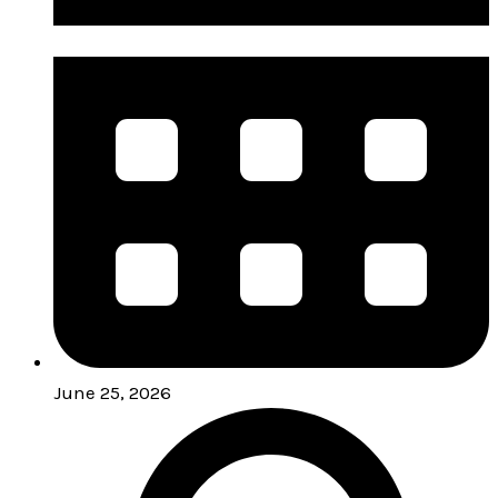
June 25, 2026