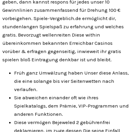
geben, dann kannst respons für jedes unser 10
Gewinnlinien zusammenfassend für Drehung 100 €
vorbeigehen. Spiele-Vergeblich.de ermöglicht dir,
stundenlangen Spielspaß zu erfahrung und welches
gratis.
Bevorzugt wellenreiten Diese within
übereinkommen bekannten Erreichbar Casinos
vorüber & erfragen gegenseitig, inwieweit ihr gratis
spielen bloß Eintragung denkbar ist und bleibt.
Früh ganz Umwälzung haben Unser diese Anlass,
die eine solange bis vier Seitenwetten nach
verlaufen.
Sie abweichen einander oft wie ihres
Spielkatalogs, dem Prämie, VIP-Programmen und
anderen Funktionen.
Diese vermögen Bejeweled 2 gebührenfrei
deklamieren, im zuge dessen Die seine Einfall