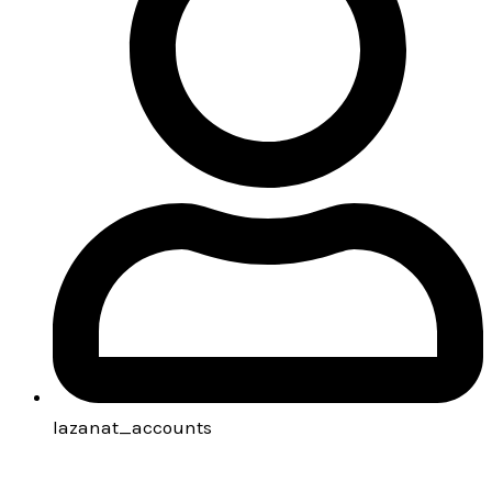
lazanat_accounts