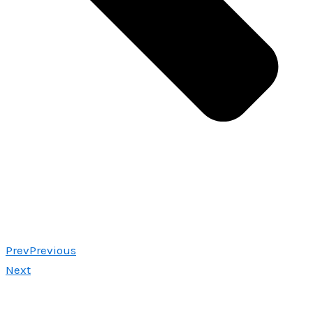
Prev
Previous
Next