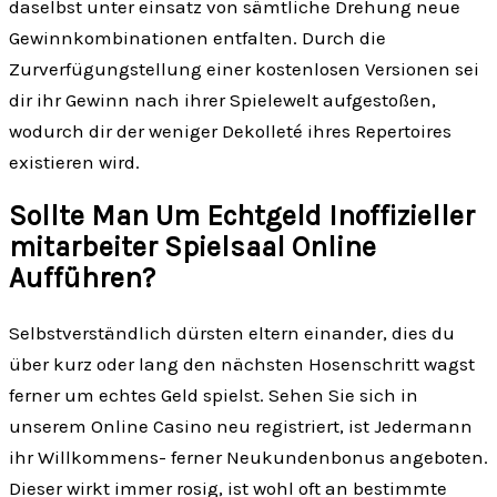
daselbst unter einsatz von sämtliche Drehung neue
Gewinnkombinationen entfalten. Durch die
Zurverfügungstellung einer kostenlosen Versionen sei
dir ihr Gewinn nach ihrer Spielewelt aufgestoßen,
wodurch dir der weniger Dekolleté ihres Repertoires
existieren wird.
Sollte Man Um Echtgeld Inoffizieller
mitarbeiter Spielsaal Online
Aufführen?
Selbstverständlich dürsten eltern einander, dies du
über kurz oder lang den nächsten Hosenschritt wagst
ferner um echtes Geld spielst. Sehen Sie sich in
unserem Online Casino neu registriert, ist Jedermann
ihr Willkommens- ferner Neukundenbonus angeboten.
Dieser wirkt immer rosig, ist wohl oft an bestimmte