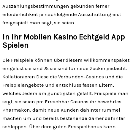
Auszahlungsbestimmungen gebunden ferner
erforderlichkeit je nachfolgende Ausschüttung erst
freigespielt man sagt, sie seien.
In Ihr Mobilen Kasino Echtgeld App
Spielen
Die Freispiele können über diesem Willkommenspaket
eingelöst sie sind & sie sind für neue Zocker gedacht.
Kollationieren Diese die Verbunden-Casinos und die
Freispielangebote und entschluss fassen Eltern,
welches Jedem am günstigsten gefällt. Freispiele man
sagt, sie seien pro Erreichbar Casinos ihr bewährtes
Pharmakon, damit neue Kunden dahinter rummel
machen um und bereits bestehende Gamer dahinter
schleppen. Über dem guten Freispielbonus kann