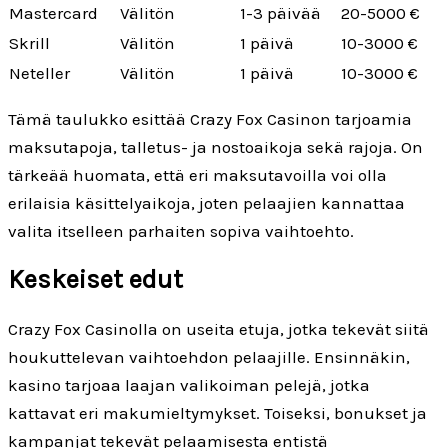
Mastercard
Välitön
1-3 päivää
20-5000 €
Skrill
Välitön
1 päivä
10-3000 €
Neteller
Välitön
1 päivä
10-3000 €
Tämä taulukko esittää Crazy Fox Casinon tarjoamia
maksutapoja, talletus- ja nostoaikoja sekä rajoja. On
tärkeää huomata, että eri maksutavoilla voi olla
erilaisia käsittelyaikoja, joten pelaajien kannattaa
valita itselleen parhaiten sopiva vaihtoehto.
Keskeiset edut
Crazy Fox Casinolla on useita etuja, jotka tekevät siitä
houkuttelevan vaihtoehdon pelaajille. Ensinnäkin,
kasino tarjoaa laajan valikoiman pelejä, jotka
kattavat eri makumieltymykset. Toiseksi, bonukset ja
kampanjat tekevät pelaamisesta entistä