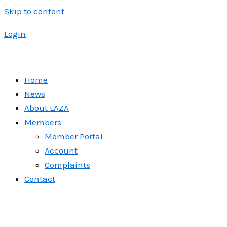
Skip to content
Login
Home
News
About LAZA
Members
Member Portal
Account
Complaints
Contact