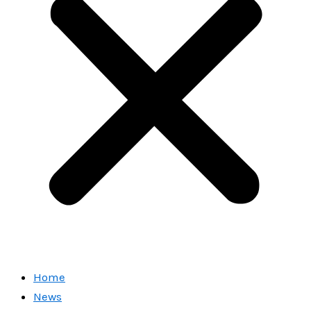
Home
News