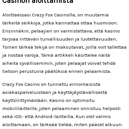
Casinon aloittamista
Aloittaessasi Crazy Fox Casinolla, on muutamia
tärkeitä seikkoja, jotka kannattaa ottaa huomioon.
Ensinnäkin, pelaajien on varmistettava, että kasino
tarjoaa riittävän turvallisuuden ja luotettavuuden.
Toinen tärkeä tekijä on maksutavat, joilla voit tallettaa
ja nostaa varoja. Tämä artikkeli käsittelee näitä
aiheita syvällisemmin, joten pelaajat voivat tehdä
tietoon perustuvia päätöksiä ennen pelaamista.
Crazy Fox Casino on tunnettu erinomaisista
asiakaspalveluistaan ja käyttäjäystävällisestä
käyttöliittymästään. Kasino on optimoitu
mobiililaitteille, joten pelaaminen onnistuu helposti
sekä iOS- että Android-laitteilla. Kun olet valmis
aloittamaan, on tärkeää tietää, miten pääset alkuun.