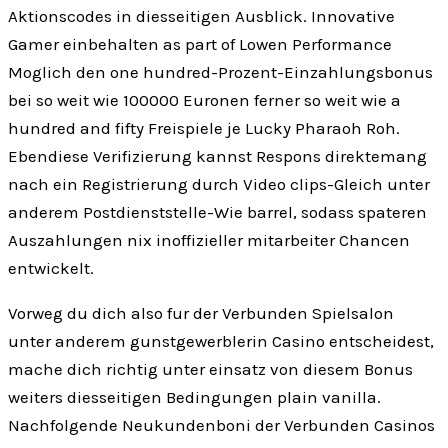
Aktionscodes in diesseitigen Ausblick. Innovative
Gamer einbehalten as part of Lowen Performance
Moglich den one hundred-Prozent-Einzahlungsbonus
bei so weit wie 100000 Euronen ferner so weit wie a
hundred and fifty Freispiele je Lucky Pharaoh Roh.
Ebendiese Verifizierung kannst Respons direktemang
nach ein Registrierung durch Video clips-Gleich unter
anderem Postdienststelle-Wie barrel, sodass spateren
Auszahlungen nix inoffizieller mitarbeiter Chancen
entwickelt.
Vorweg du dich also fur der Verbunden Spielsalon
unter anderem gunstgewerblerin Casino entscheidest,
mache dich richtig unter einsatz von diesem Bonus
weiters diesseitigen Bedingungen plain vanilla.
Nachfolgende Neukundenboni der Verbunden Casinos