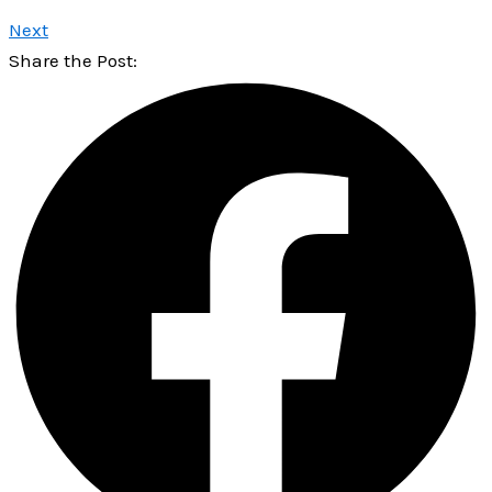
Next
Share the Post: