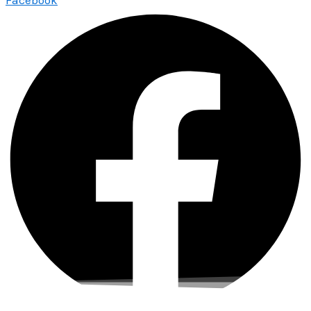
Facebook