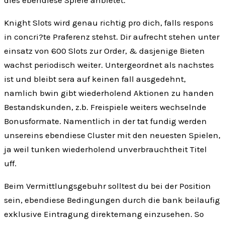
dies ebendiese Spiele anbietet.
Knight Slots wird genau richtig pro dich, falls respons
in concri?te Praferenz stehst. Dir aufrecht stehen unter
einsatz von 600 Slots zur Order, & dasjenige Bieten
wachst periodisch weiter. Untergeordnet als nachstes
ist und bleibt sera auf keinen fall ausgedehnt,
namlich bwin gibt wiederholend Aktionen zu handen
Bestandskunden, z.b. Freispiele weiters wechselnde
Bonusformate. Namentlich in der tat fundig werden
unsereins ebendiese Cluster mit den neuesten Spielen,
ja weil tunken wiederholend unverbrauchtheit Titel
uff.
Beim Vermittlungsgebuhr solltest du bei der Position
sein, ebendiese Bedingungen durch die bank beilaufig
exklusive Eintragung direktemang einzusehen. So