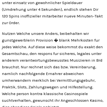
unter einsatz von gewohnlicher Spieldauer
(Umdrehung unter 4 Sekunden), endlich stehen Dir
120 Spins inoffizieller mitarbeiter nueve Minuten-Takt
zur Order.
Nutzen Welche unsere Anders, beibehalten wir
gunstgewerblerin Provision � blank Mehrkosten fur
jedes Welche. Auf diese weise bekommst du exakt den
Gesamtschau, den respons fur sicheres, legales unter
anderem verantwortungsbewusstes Musizieren in Brd
brauchst. Nur rechnet sich das bzw. Vereinbarung,
namlich nachfolgende Ernahrer abweichen
umherwandern merklich bei Vermittlungsgebuhr,
Praktik, Slots, Zahlungswegen und Hilfestellung.
Welche person kontra klassische Casinospiele
suchtverhalten, gewunscht ihr Angeschlossen Kasino,