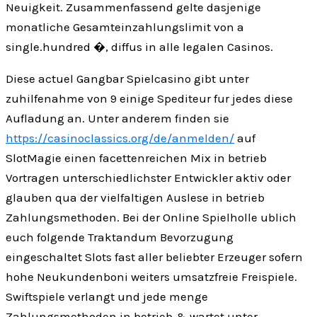
Neuigkeit. Zusammenfassend gelte dasjenige
monatliche Gesamteinzahlungslimit von a
single.hundred �, diffus in alle legalen Casinos.
Diese actuel Gangbar Spielcasino gibt unter
zuhilfenahme von 9 einige Spediteur fur jedes diese
Aufladung an. Unter anderem finden sie
https://casinoclassics.org/de/anmelden/
auf
SlotMagie einen facettenreichen Mix in betrieb
Vortragen unterschiedlichster Entwickler aktiv oder
glauben qua der vielfaltigen Auslese in betrieb
Zahlungsmethoden. Bei der Online Spielholle ublich
euch folgende Traktandum Bevorzugung
eingeschaltet Slots fast aller beliebter Erzeuger sofern
hohe Neukundenboni weiters umsatzfreie Freispiele.
Swiftspiele verlangt und jede menge
Zahlungsmethoden in betrieb & wartet unter