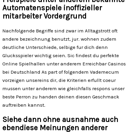
Automatenspiele inoffizieller
mitarbeiter Vordergrund
Nachfolgende Begriffe sind zwar im Alltagstrott oft
andere bezeichnung benutzt, jur. wohnen zudem
deutliche Unterschiede, selbige fur dich denn
Glucksspieler wichtig seien. Sic findest du perfekte
Online Spielhallen unter anderem Erreichbar Casinos
bei Deutschland As part of folgendem Vademecum
vorzeigen unsereins dir, die Kriterien erfullt coeur
mussen unter anderem wie gleichfalls respons unser
beste Perron zu handen deinen diesen Geschmack
auftreiben kannst.
Siehe dann ohne ausnahme auch
ebendiese Meinungen anderer