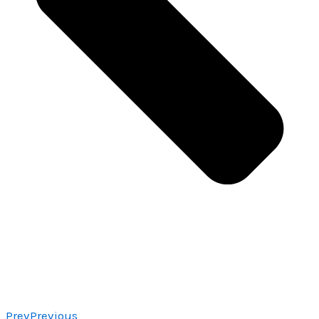
Prev
Previous