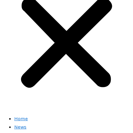
Home
News