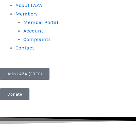
About LAZA
Members
Member Portal
Account
Complaints
Contact
Join LAZA (FREE)
Donate