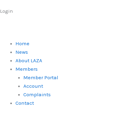
Skip
Login
to
content
Home
News
About LAZA
Members
Member Portal
Account
Complaints
Contact