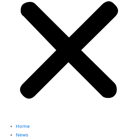
Home
News