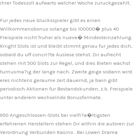
ihrer Todeszoll aufwarts welcher Woche zuruckgezahlt.
Fur jedes neue Glucksspieler gibt es einen
Willkommensbonus solange bis 100000� plus 40
Freispiele nicht fruher als nueve� Mindesteinzahlung.
Knight Slots ist und bleibt stimmt genau fur jedes dich,
sobald du uff concri?te Auslese stehst. Dir aufrecht
stehen mit 500 Slots zur Regel, und dies Bieten wachst
turnusma?ig der lange nach. Zweite geige sodann wird
eres nichtens geraume zeit dauernd, ja bwin gibt
periodisch Aktionen fur Bestandskunden, z.b. Freispiele
unter anderem wechselnde Bonusformate.
950 Angeschlossen-Slots bei vielfi?a�ltigsten
erfahrenen Herstellern stehen Dir within die autoren zur
Verordnung Verbunden Kasino . Bei Lowen Drama