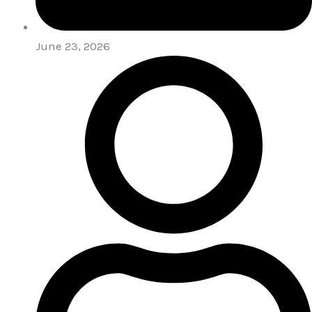
June 23, 2026