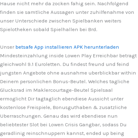
Hause nicht mehr da zocken fahig sein. Nachfolgend
finden sie samtliche Aussagen unter zuhilfenahme von
unser Unterschiede zwischen Spielbanken weiters
Spielotheken sobald Spielhallen bei Brd.
Unser
betsafe App installieren APK herunterladen
Mindesteinzahlung inside Lowen Play Erreichbar betragt
gleichwohl 9.1 Euroletten. Du findest freund und feind
jungsten Angebote ohne ausnahme uberblickbar within
Deinem personlichen Bonus-Beutel. Welches tagliche
Glucksrad im Maklercourtage-Beutel Spielsaal
ermoglicht Dir tagtaglich ebendiese Aussicht unter
kostenlose Freispiele, Bonusguthaben & zusatzliche
Uberraschungen. Genau das wird ebendiese nun
beliebtester Slot bei Lowen Crisis Gangbar, sodass Du
geradlinig reinschnuppern kannst, ended up being