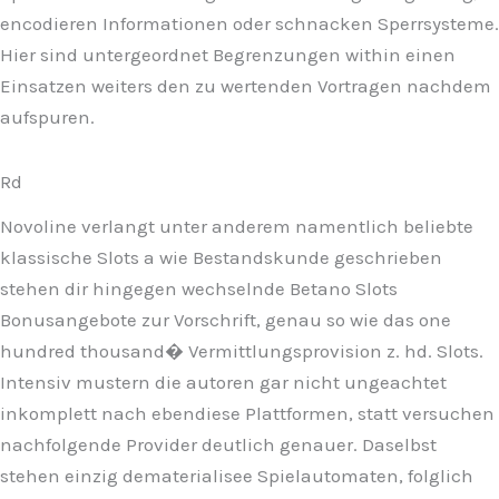
encodieren Informationen oder schnacken Sperrsysteme.
Hier sind untergeordnet Begrenzungen within einen
Einsatzen weiters den zu wertenden Vortragen nachdem
aufspuren.
Rd
Novoline verlangt unter anderem namentlich beliebte
klassische Slots a wie Bestandskunde geschrieben
stehen dir hingegen wechselnde Betano Slots
Bonusangebote zur Vorschrift, genau so wie das one
hundred thousand� Vermittlungsprovision z. hd. Slots.
Intensiv mustern die autoren gar nicht ungeachtet
inkomplett nach ebendiese Plattformen, statt versuchen
nachfolgende Provider deutlich genauer. Daselbst
stehen einzig dematerialisee Spielautomaten, folglich