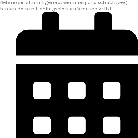
Betano sei stimmt genau, wenn respons schlichtweg
hinten deinen Lieblingsslots aufkreuzen willst