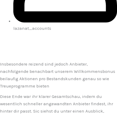
lazanat_accounts
Insbesondere reizend sind jedoch Anbieter,
nachfolgende benachbart unserem Willkommensbonus
beilaufig Aktionen pro Bestandskunden genau so wie
Treueprogramme bieten
Diese Ende war ihr klarer Gesamtschau, indem du
wesentlich schneller angewandten Anbieter findest, ihr
hinter dir passt. Sic siehst du unter einen Ausblick,