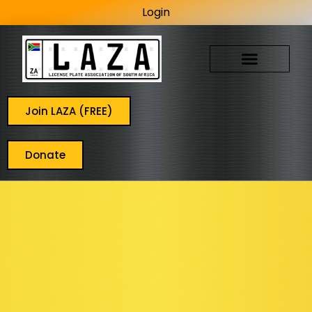
Skip
Login
to
content
Join LAZA (FREE)
Donate