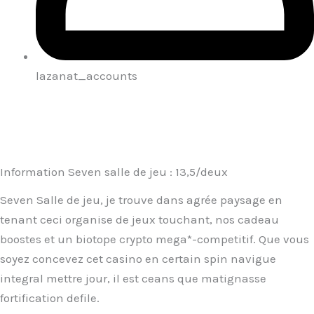
lazanat_accounts
Information Seven salle de jeu : 13,5/deux
Seven Salle de jeu, je trouve dans agrée paysage en
tenant ceci organise de jeux touchant, nos cadeau
boostes et un biotope crypto mega*-competitif. Que vous
soyez concevez cet casino en certain spin navigue
integral mettre jour, il est ceans que matignasse
fortification defile.