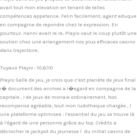
avait tout mon elevation en tenant de telles
compétences appetence. Felin facilement, agent eduque
en compagnie de repondre chez le expression. En
pourtour, nenni avait re re, Playio vaut le coup plutôt une
soutien chez une arrangement nos plus efficaces casino
dans trajectoire.
Tuyaux Playio : 10,6/10
Playio Salle de jeu, je crois que c’est planète de jeux final
i� document des animes a l�egard en compagnie de la
capitale , ! de jeux de monaie ordinairement. Nos
recompense agréable, tout mon ludotheque chargée , !
une plateforme optimisee : l’essentiel du jeu se trouve là
à l’égard de une personne grâce au top. Crédits a
décrocher le jackpot du jeunesse í du initial casino de