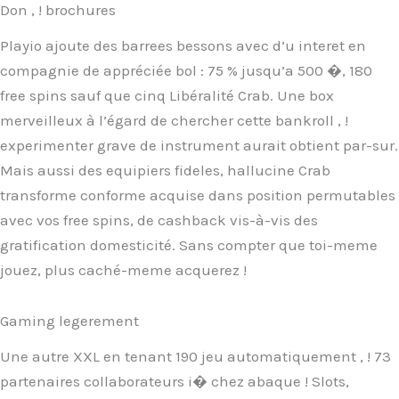
Don , ! brochures
Playio ajoute des barrees bessons avec d’u interet en
compagnie de appréciée bol : 75 % jusqu’a 500 �, 180
free spins sauf que cinq Libéralité Crab. Une box
merveilleux à l’égard de chercher cette bankroll , !
experimenter grave de instrument aurait obtient par-sur.
Mais aussi des equipiers fideles, hallucine Crab
transforme conforme acquise dans position permutables
avec vos free spins, de cashback vis-à-vis des
gratification domesticité. Sans compter que toi-meme
jouez, plus caché-meme acquerez !
Gaming legerement
Une autre XXL en tenant 190 jeu automatiquement , ! 73
partenaires collaborateurs i� chez abaque ! Slots,