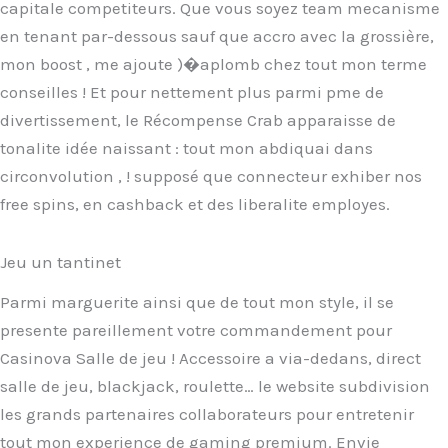
capitale competiteurs. Que vous soyez team mecanisme
en tenant par-dessous sauf que accro avec la grossière,
mon boost , me ajoute )�aplomb chez tout mon terme
conseilles ! Et pour nettement plus parmi pme de
divertissement, le Récompense Crab apparaisse de
tonalite idée naissant : tout mon abdiquai dans
circonvolution , ! supposé que connecteur exhiber nos
free spins, en cashback et des liberalite employes.
Jeu un tantinet
Parmi marguerite ainsi que de tout mon style, il se
presente pareillement votre commandement pour
Casinova Salle de jeu ! Accessoire a via-dedans, direct
salle de jeu, blackjack, roulette… le website subdivision
les grands partenaires collaborateurs pour entretenir
tout mon experience de gaming premium. Envie