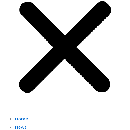
Home
News