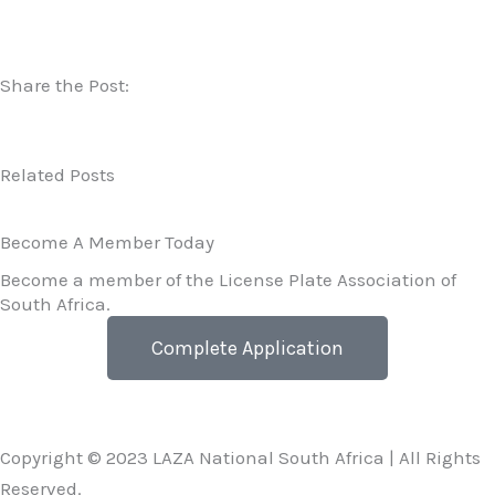
Share the Post:
Related Posts
Become A Member Today
Become a member of the License Plate Association of
South Africa.
Complete Application
Copyright © 2023 LAZA National South Africa | All Rights
Reserved.