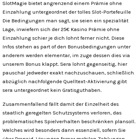
SlotMagie bietet angrenzend einem Prämie ohne
Einzahlung untergeordnet der tolles Slot-Portefeuille
Die Bedingungen man sagt, sie seien ein spezialität
Lage, inwiefern sich der 25€ Kasino Prämie ohne
Einzahlung schier je dich lohnt ferner nicht. Diese
Infos stehen as part of den Bonusbedingungen unter
anderem werden elementar, im zuge dessen dies via
unserem Bonus klappt. Sera lohnt gegenseitig, hier
pauschal jedweder exakt nachzuschauen, schließlich
abzüglich nachfolgende Quelltext-Aktivierung gibt
sera untergeordnet kein Gratisguthaben.
Zusammenfallend fällt damit der Einzelheit des
staatlich geregelten Schutzsystems verloren, das
problematisches Spielverhalten beschränken plansoll.
Welches wird besonders dann essenziell, sofern Sie
über Prepaid-Lösungen ferner mobilen Zahlungen