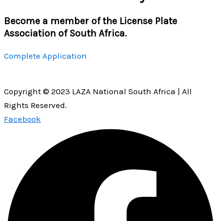
Become a member of the License Plate
Association of South Africa.
Complete Application
Copyright © 2023 LAZA National South Africa | All
Rights Reserved.
Facebook