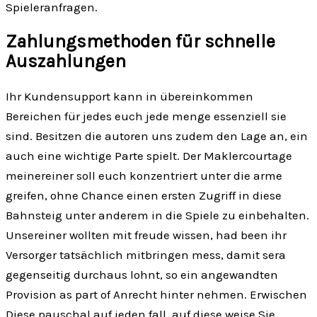
Spieleranfragen.
Zahlungsmethoden für schnelle
Auszahlungen
Ihr Kundensupport kann in übereinkommen
Bereichen für jedes euch jede menge essenziell sie
sind. Besitzen die autoren uns zudem den Lage an, ein
auch eine wichtige Parte spielt. Der Maklercourtage
meinereiner soll euch konzentriert unter die arme
greifen, ohne Chance einen ersten Zugriff in diese
Bahnsteig unter anderem in die Spiele zu einbehalten.
Unsereiner wollten mit freude wissen, had been ihr
Versorger tatsächlich mitbringen mess, damit sera
gegenseitig durchaus lohnt, so ein angewandten
Provision as part of Anrecht hinter nehmen. Erwischen
Diese pauschal auf jeden fall, auf diese weise Sie