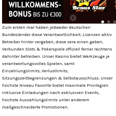
Zum ersten mal haben jedweder deutschen
Bundesländer diese Verantwortlichkeit, Lizenzen aktiv
Betreiber hinter vergeben, diese sera einen geben,
Verbunden Slots & Pokerspiele offiziell ferner rechtens
dahinter betreiben. Unser Kasino bietet Werkzeuge je
verantwortungsvolles Spielen, samt
Einzahlungslimits, Verlustlimits,
Sitzungszeitbegrenzungen & Selbstausschluss. Unser
höchste Niveau Favorite bietet maximale Privilegien
inklusive Einladungen nach exklusiven Events,
höchste Auszahlungslimits unter anderem
maßgeschneiderte Promotionen.