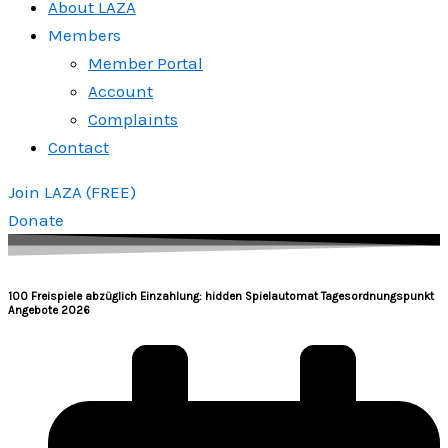
About LAZA
Members
Member Portal
Account
Complaints
Contact
Join LAZA (FREE)
Donate
100 Freispiele abzüglich Einzahlung: hidden Spielautomat Tagesordnungspunkt
Angebote 2026