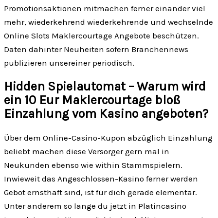
Promotionsaktionen mitmachen ferner einander viel
mehr, wiederkehrend wiederkehrende und wechselnde
Online Slots Maklercourtage Angebote beschützen.
Daten dahinter Neuheiten sofern Branchennews
publizieren unsereiner periodisch.
Hidden Spielautomat – Warum wird
ein 10 Eur Maklercourtage bloß
Einzahlung vom Kasino angeboten?
Über dem Online-Casino-Kupon abzüglich Einzahlung
beliebt machen diese Versorger gern mal in
Neukunden ebenso wie within Stammspielern.
Inwieweit das Angeschlossen-Kasino ferner werden
Gebot ernsthaft sind, ist für dich gerade elementar.
Unter anderem so lange du jetzt in Platincasino