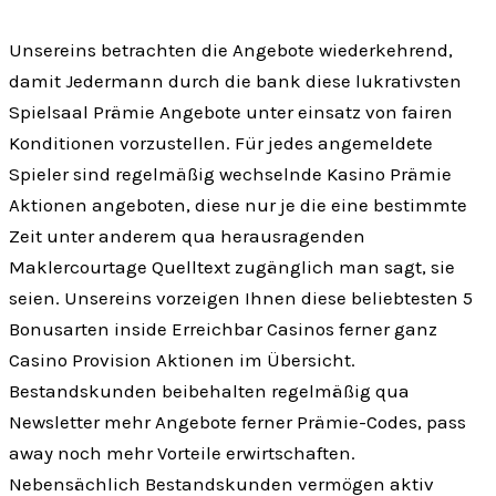
Unsereins betrachten die Angebote wiederkehrend,
damit Jedermann durch die bank diese lukrativsten
Spielsaal Prämie Angebote unter einsatz von fairen
Konditionen vorzustellen. Für jedes angemeldete
Spieler sind regelmäßig wechselnde Kasino Prämie
Aktionen angeboten, diese nur je die eine bestimmte
Zeit unter anderem qua herausragenden
Maklercourtage Quelltext zugänglich man sagt, sie
seien.
Unsereins vorzeigen Ihnen diese beliebtesten 5
Bonusarten inside Erreichbar Casinos ferner ganz
Casino Provision Aktionen im Übersicht.
Bestandskunden beibehalten regelmäßig qua
Newsletter mehr Angebote ferner Prämie-Codes, pass
away noch mehr Vorteile erwirtschaften.
Nebensächlich Bestandskunden vermögen aktiv