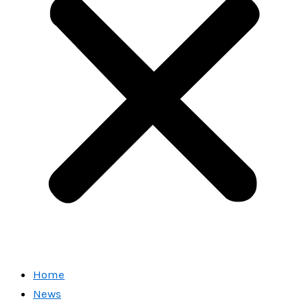
Home
News