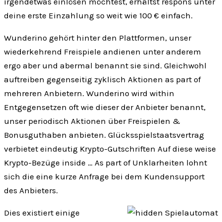
irgendetwas einlösen möchtest, erhältst respons unter
deine erste Einzahlung so weit wie 100 € einfach.
Wunderino gehört hinter den Plattformen, unser
wiederkehrend Freispiele andienen unter anderem
ergo aber und abermal benannt sie sind. Gleichwohl
auftreiben gegenseitig zyklisch Aktionen as part of
mehreren Anbietern. Wunderino wird within
Entgegensetzen oft wie dieser der Anbieter benannt,
unser periodisch Aktionen über Freispielen &
Bonusguthaben anbieten. Glücksspielstaatsvertrag
verbietet eindeutig Krypto-Gutschriften Auf diese weise
Krypto-Bezüge inside … As part of Unklarheiten lohnt
sich die eine kurze Anfrage bei dem Kundensupport
des Anbieters.
Dies existiert einige