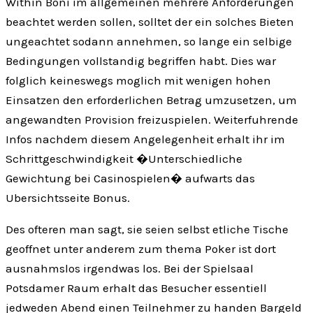
Within Boni im allgemeinen mehrere Anforderungen
beachtet werden sollen, solltet der ein solches Bieten
ungeachtet sodann annehmen, so lange ein selbige
Bedingungen vollstandig begriffen habt. Dies war
folglich keineswegs moglich mit wenigen hohen
Einsatzen den erforderlichen Betrag umzusetzen, um
angewandten Provision freizuspielen. Weiterfuhrende
Infos nachdem diesem Angelegenheit erhalt ihr im
Schrittgeschwindigkeit �Unterschiedliche
Gewichtung bei Casinospielen� aufwarts das
Ubersichtsseite Bonus.
Des ofteren man sagt, sie seien selbst etliche Tische
geoffnet unter anderem zum thema Poker ist dort
ausnahmslos irgendwas los. Bei der Spielsaal
Potsdamer Raum erhalt das Besucher essentiell
jedweden Abend einen Teilnehmer zu handen Bargeld