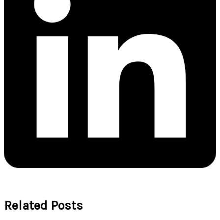
Related Posts