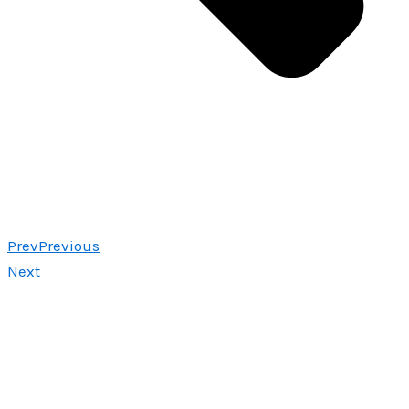
Prev
Previous
Next