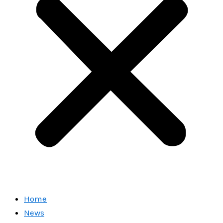
Home
News