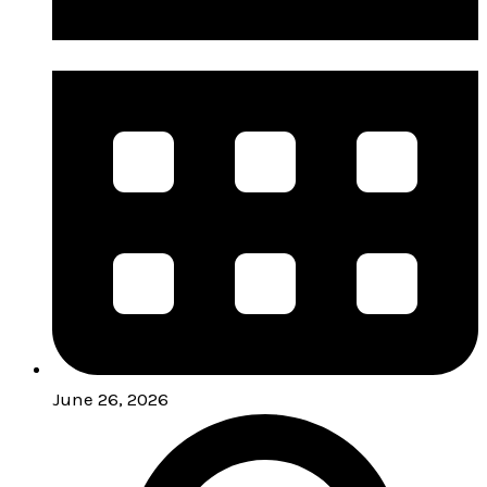
June 26, 2026