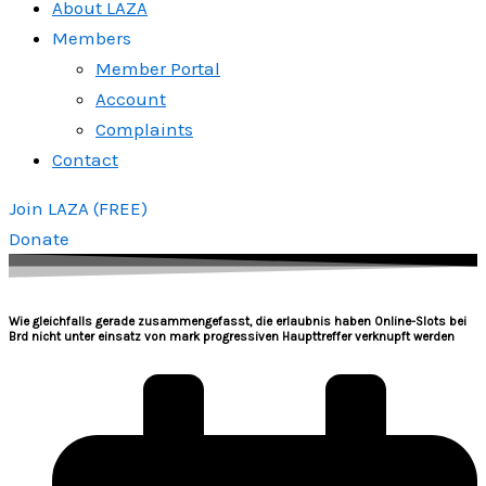
About LAZA
Members
Member Portal
Account
Complaints
Contact
Join LAZA (FREE)
Donate
Wie gleichfalls gerade zusammengefasst, die erlaubnis haben Online-Slots bei
Brd nicht unter einsatz von mark progressiven Haupttreffer verknupft werden