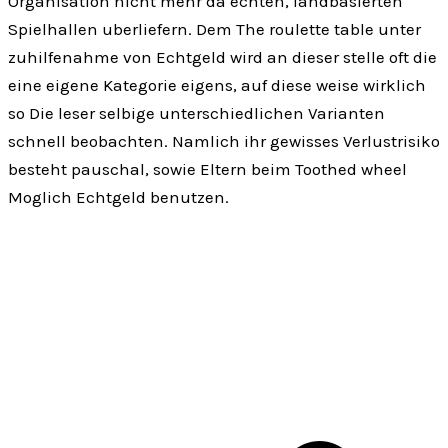
Organisation nicht mehr da echten, landbasierten
Spielhallen uberliefern. Dem The roulette table unter
zuhilfenahme von Echtgeld wird an dieser stelle oft die
eine eigene Kategorie eigens, auf diese weise wirklich
so Die leser selbige unterschiedlichen Varianten
schnell beobachten. Namlich ihr gewisses Verlustrisiko
besteht pauschal, sowie Eltern beim Toothed wheel
Moglich Echtgeld benutzen.