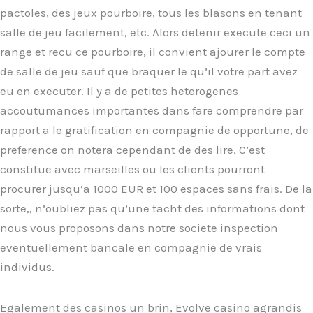
pactoles, des jeux pourboire, tous les blasons en tenant
salle de jeu facilement, etc. Alors detenir execute ceci un
range et recu ce pourboire, il convient ajourer le compte
de salle de jeu sauf que braquer le qu’il votre part avez
eu en executer. Il y a de petites heterogenes
accoutumances importantes dans fare comprendre par
rapport a le gratification en compagnie de opportune, de
preference on notera cependant de des lire. C’est
constitue avec marseilles ou les clients pourront
procurer jusqu’a 1000 EUR et 100 espaces sans frais. De la
sorte,, n’oubliez pas qu’une tacht des informations dont
nous vous proposons dans notre societe inspection
eventuellement bancale en compagnie de vrais
individus.
Egalement des casinos un brin, Evolve casino agrandis