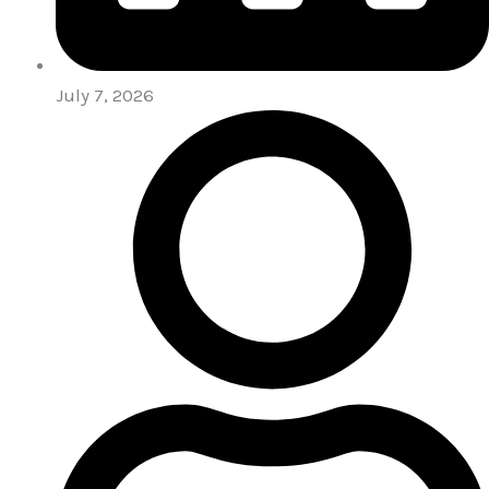
July 7, 2026