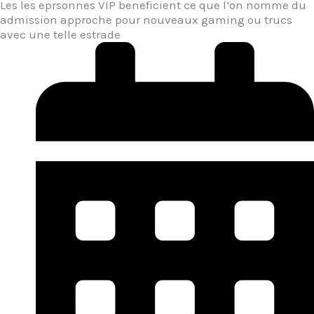
Les les eprsonnes VIP beneficient ce que l’on nomme du
admission approche pour nouveaux gaming ou trucs
avec une telle estrade