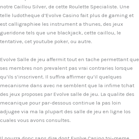
notre Caillou Silver, de cette Roulette Specialiste. Une
telle ludotheque d’Evolve Casino fait plus de gaming et
est calligraphiee les instrument a thunes, des jeux
gueridone tels que une blackjack, cette caillou, le
tentative, cet youtube poker, ou autre.
Evolve Salle de jeu affermit tout en tache permettant que
ses membres non prevalent pas vrai contraries lorsque
qu’ils s’inscrivent. Il suffira affirmer qu’il quelques
mecanisme dans avec ne semblent que la infime tchat
des jeux proposes par Evolve salle de jeu. La qualite des
mecanique pour par-dessous continue la pas loin
adjugee via ma la plupart des salle de jeu en ligne los
cuales vous avons consultes.
Il pourra donc sans dire dont Evolve Casino toi-meme