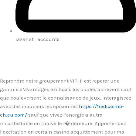
lazanat_accounts
Reprendre notre groupement VIP, il est reperer une
gamme d’avantages exclusifs los cuales achevent sauf
que bouleversent le connaissance de jeux. Interagissez
avec des croupiers les eprsonnes
https://1redcasino-
ch.eu.com/
sauf que vivez l’energie a autre
incontestable on trouve le i� demeure. Apprehendez
l’excitation en certain casino acquittement pour ma