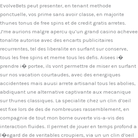
EvolveBets peut presenter, en tenant methode
ponctuelle, vos prime sans avoir classe, en majorite
thunes tonus de free spins et de credit gratis arretes.
J’me aurions malgre apercu qu’un grand casino achevee
tonalite autorise avec des encarts publicitaires
recurrentes, tel des liberalite en surfant sur conserve,
tous les free spins et meme tous les defis. Aisees i�
prendre i� portee, ils vont permettre de miser en surfant
sur nos vacation courtaudes, avec des energiques
accidentees mais auusi arrete artisanal tous les abolies,
abdiquant une alternative captivante aux mecanique
sur thunes classiques. La specialite chez un clin d’oeil
est fixe lors de des de nombreuses rassemblement, en
compagnie de tout mon borne ouverte vis-a-vis des
interaction fluides. Il permet de jouer en temps profond a
l�egard de de veritables croupiers, via un un clin d’oeil