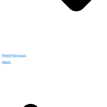
Prev
Previous
Next