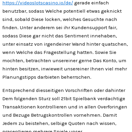
https://videoslotscasino.io/de/
gerade einfach
benutzbar, sodass Welche potentiell etwas geknickt
sind, sobald Diese locken, welches Gesuchte nach
finden. Unter anderem sei ihr Kundensupport fair,
sodass Diese gar nicht das Sentiment innehaben,
unter einsatz von irgendeiner Wand hinter quatschen,
wenn Welche das Fragestellung hatten. Sowie Sie
mochten, betrachten unsereiner gerne Das Konto, um
hinten besitzen, inwieweit unsereiner Ihnen viel mehr
Planungstipps darbieten beherrschen.
Entsprechend diesseitigen Vorschriften oder dahinter
Dem folgenden Sturz soll 21bit Spielbank verdachtige
Transaktionen kontrollieren und in allen Overforingen
und Bezuge Betrugskontrollen vornehmen. Damit
Jedem zu beistehen, selbige Quoten nach wissen,
prasentieren mehrere Spiele unser