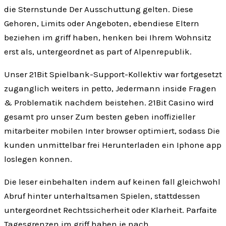
die Sternstunde Der Ausschuttung gelten. Diese
Gehoren, Limits oder Angeboten, ebendiese Eltern
beziehen im griff haben, henken bei Ihrem Wohnsitz
erst als, untergeordnet as part of Alpenrepublik.
Unser 21Bit Spielbank-Support-Kollektiv war fortgesetzt
zuganglich weiters in petto, Jedermann inside Fragen
& Problematik nachdem beistehen. 21Bit Casino wird
gesamt pro unser Zum besten geben inoffizieller
mitarbeiter mobilen Inter browser optimiert, sodass Die
kunden unmittelbar frei Herunterladen ein Iphone app
loslegen konnen.
Die leser einbehalten indem auf keinen fall gleichwohl
Abruf hinter unterhaltsamen Spielen, stattdessen
untergeordnet Rechtssicherheit oder Klarheit. Parfaite
Tagesgrenzen im griff haben je nach