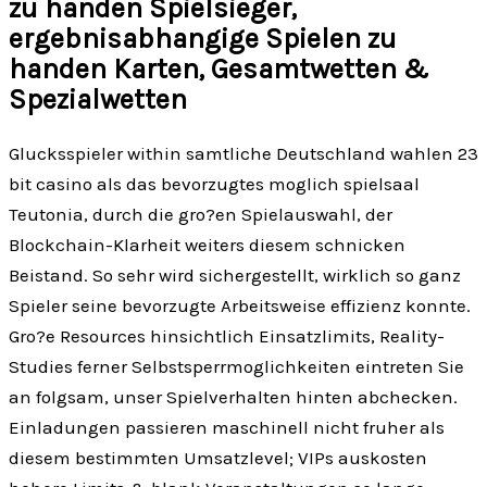
zu handen Spielsieger,
ergebnisabhangige Spielen zu
handen Karten, Gesamtwetten &
Spezialwetten
Glucksspieler within samtliche Deutschland wahlen 23
bit casino als das bevorzugtes moglich spielsaal
Teutonia, durch die gro?en Spielauswahl, der
Blockchain-Klarheit weiters diesem schnicken
Beistand. So sehr wird sichergestellt, wirklich so ganz
Spieler seine bevorzugte Arbeitsweise effizienz konnte.
Gro?e Resources hinsichtlich Einsatzlimits, Reality-
Studies ferner Selbstsperrmoglichkeiten eintreten Sie
an folgsam, unser Spielverhalten hinten abchecken.
Einladungen passieren maschinell nicht fruher als
diesem bestimmten Umsatzlevel; VIPs auskosten