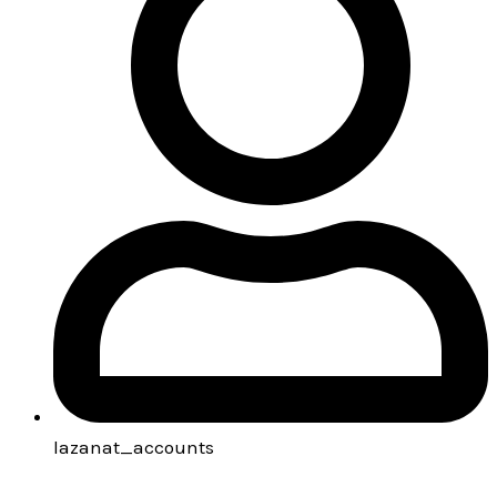
lazanat_accounts