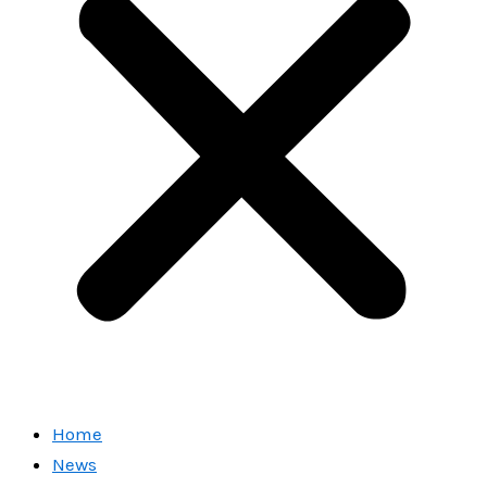
Home
News