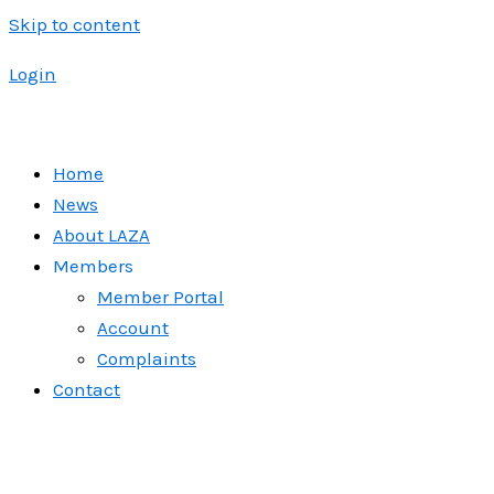
Skip to content
Login
Home
News
About LAZA
Members
Member Portal
Account
Complaints
Contact