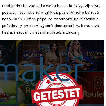
Před podáním žádosti o slevu bez vkladu využijte tyto
postupy. Noví klienti mají k dispozici mnoho bonusů
bez vkladu. Než se připojíte, zhodnoťte nové sázkové
požadavky, omezení výběrů, dostupné hry, bonusová
hesla, národní omezení a platební zákony.