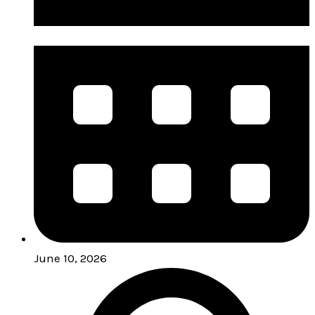
June 10, 2026