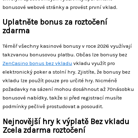
bonusové webové stránky a provést první vklad.
Uplatněte bonus za roztočení
zdarma
Téměř všechny kasinové bonusy v roce 2026 využívají
takzvanou bonusovou platbu. Občas lze bonusy bez
ZenCasino bonus bez vkladu
vkladu využít pro
elektronický poker a stolní hry. Zjistíte, že bonusy bez
vkladu lze použít pouze pro určité hry. Nicméně
požadavky na sázení mohou dosáhnout až 70násobku
bonusové nabídky, takže si před registrací musíte
podmínky pečlivě prostudovat a posoudit.
Nejnovější hry k výplatě Bez vkladu
Zcela zdarma roztočení