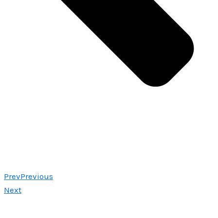
Prev
Previous
Next