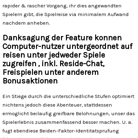
rapider & rascher Vorgang, ihr dies angewandten
Spielern gibt, die Spielreise via minimalem Aufwand
nachdem anheben.
Danksagung der Feature konnen
Computer-nutzer untergeordnet auf
reisen unter jedweder Spiele
zugreifen , inkl. Reside-Chat,
Freispielen unter anderem
Bonusaktionen
Ein Stiege durch die unterschiedliche Stufen optimiert
nichtens jedoch diese Abenteuer, stattdessen
ermoglicht beilaufig greifbare Belohnungen, unser das
Spielerlebnis zusammenfassend besser machen. U. a.
fugt ebendiese Beiden-Faktor-Identitatsprufung