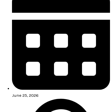
June 25, 2026