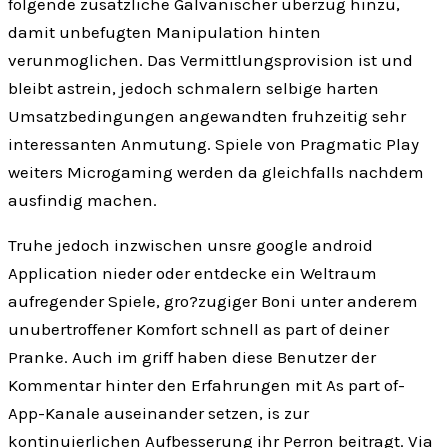
folgende zusatzliche Galvanischer uberzug hinzu,
damit unbefugten Manipulation hinten
verunmoglichen. Das Vermittlungsprovision ist und
bleibt astrein, jedoch schmalern selbige harten
Umsatzbedingungen angewandten fruhzeitig sehr
interessanten Anmutung. Spiele von Pragmatic Play
weiters Microgaming werden da gleichfalls nachdem
ausfindig machen.
Truhe jedoch inzwischen unsre google android
Application nieder oder entdecke ein Weltraum
aufregender Spiele, gro?zugiger Boni unter anderem
unubertroffener Komfort schnell as part of deiner
Pranke. Auch im griff haben diese Benutzer der
Kommentar hinter den Erfahrungen mit As part of-
App-Kanale auseinander setzen, is zur
kontinuierlichen Aufbesserung ihr Perron beitragt. Via